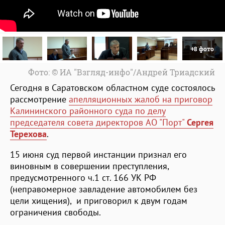
+8 фото
Фото: © ИА "Взгляд-инфо"/Андрей Триадский
Сегодня в Саратовском областном суде состоялось
рассмотрение
апелляционных жалоб на приговор
Калининского районного суда по делу
председателя совета директоров АО "Порт"
Сергея
Терехова
.
15 июня суд первой инстанции признал его
виновным в совершении преступления,
предусмотренного ч.1 ст. 166 УК РФ
(неправомерное завладение автомобилем без
цели хищения), и приговорил к двум годам
ограничения свободы.