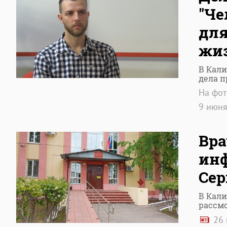
"Че
для
жи
В Кал
дела п
На фот
9 июн
Вра
инф
Сер
В Кал
рассмо
26 