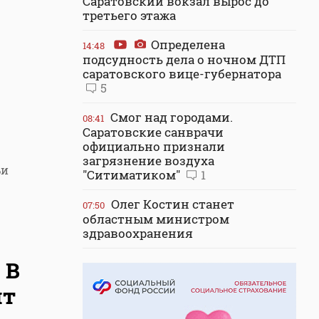
Саратовский вокзал вырос до
третьего этажа
Определена
14:48
подсудность дела о ночном ДТП
саратовского вице-губернатора
5
Смог над городами.
08:41
Саратовские санврачи
официально признали
загрязнение воздуха
ьи
"Ситиматиком"
1
Олег Костин станет
07:50
областным министром
здравоохранения
 В
ит