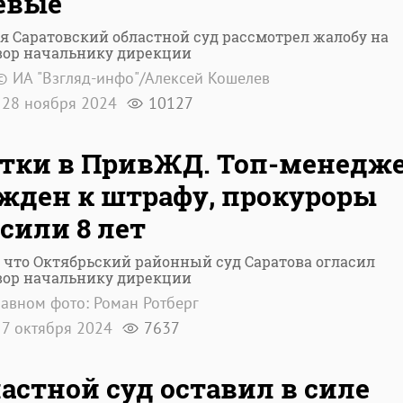
евые"
я Саратовский областной суд рассмотрел жалобу на
вор начальнику дирекции
© ИА "Взгляд-инфо"/Алексей Кошелев
28 ноября 2024
10127
тки в ПривЖД. Топ-менедж
жден к штрафу, прокуроры
сили 8 лет
 что Октябрьский районный суд Саратова огласил
вор начальнику дирекции
лавном фото: Роман Ротберг
7 октября 2024
7637
астной суд оставил в силе