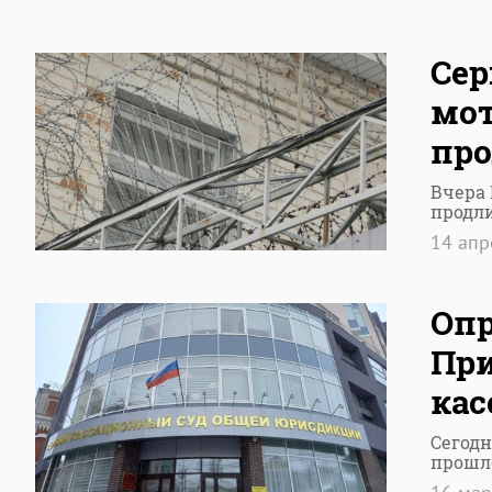
Сер
мот
про
Вчера
продл
14 ап
Опр
При
кас
Сегод
прошл