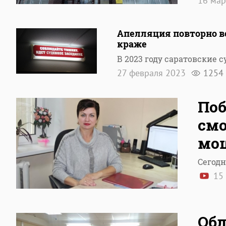
16 ма
Апелляция повторно ве
краже
В 2023 году саратовские
27 февраля 2023
1254
Поб
смо
мо
Сегодн
15 
Обл