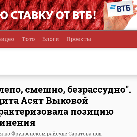
Видео
Фото
Блоги
Проекты
лепо, смешно, безрассудно".
ита Асят Выковой
рактеризовала позицию
винения
я во Фрунзенском райсуде Саратова под