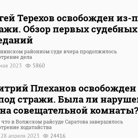
гей Терехов освобожден из-
ажи. Обзор первых судебных
еданий
ининском районном суде вчера продолжилось
отрение дела
мая 2023
5860
трий Плеханов освобожден
под стражи. Была ли наруше
на совещательной комнаты
 что в Волжском райсуде Саратова завершилось
трение ходатайства
28 апреля 2023
24416