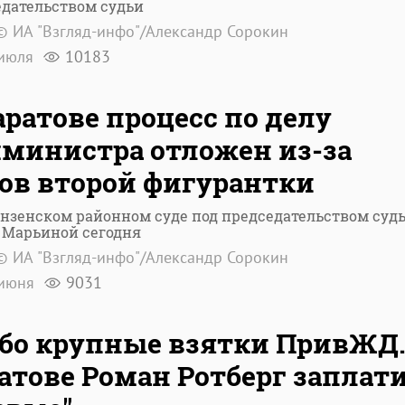
едательством судьи
© ИА "Взгляд-инфо"/Александр Сорокин
июля
10183
аратове процесс по делу
министра отложен из-за
ов второй фигурантки
нзенском районном суде под председательством суд
 Марьиной сегодня
© ИА "Взгляд-инфо"/Александр Сорокин
июня
9031
бо крупные взятки ПривЖД.
атове Роман Ротберг заплат