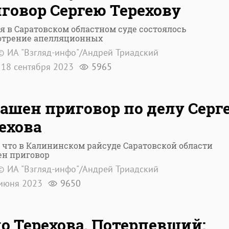
говор Сергею Терехову
я в Саратовском областном суде состоялось
отрение апелляционных
© ИА "Взгляд-инфо"/Андрей Триадский
18 сентября 2023
5965
ашен приговор по делу Серг
ехова
 что в Калининском райсуде Саратовской области
ен приговор
© ИА "Взгляд-инфо"/Андрей Триадский
июня 2023
9650
о Терехова. Потерпевший: