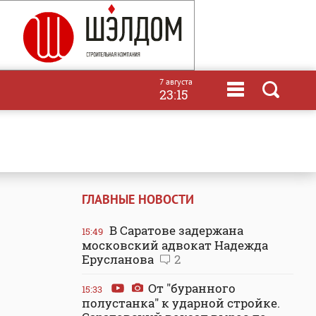
7 августа
23:15
ГЛАВНЫЕ НОВОСТИ
В Саратове задержана
15:49
московский адвокат Надежда
Ерусланова
2
От "буранного
15:33
полустанка" к ударной стройке.