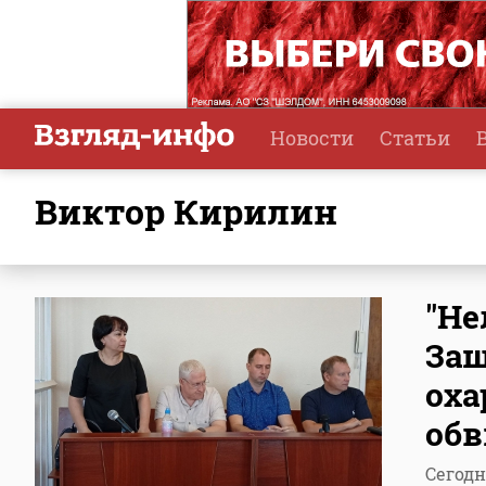
Новости
Статьи
Виктор Кирилин
"Не
Защ
оха
об
Сегодн