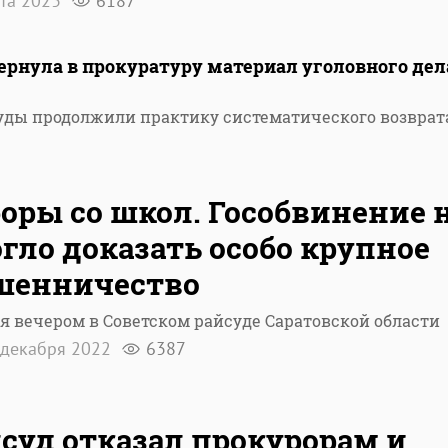
рта 2023
6187
рнула в прокуратуру материал уголовного дел
 суды продолжили практику систематического возврат
оры со школ. Гособвинение 
гло доказать особо крупное
шенничество
я вечером в Советском райсуде Саратовской области
декабря 2022
6387
суд отказал прокурорам и