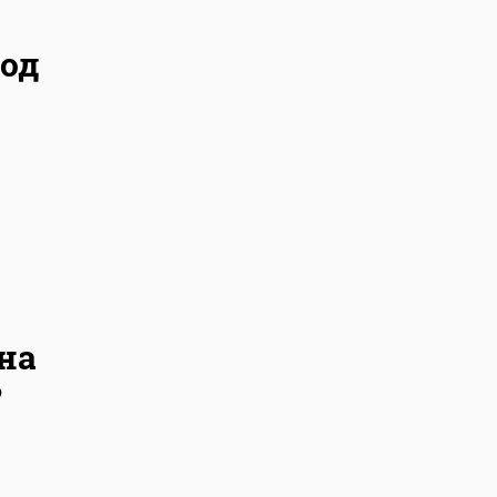
под
на
?