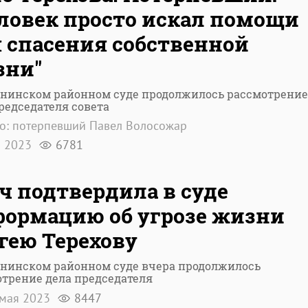
ловек просто искал помощи
 спасения собственной
зни"
ининском районном суде продолжилось рассмотрение
редседателя совета
о: потерпевший Павел Волосожар
я 2023
6781
ч подтвердила в суде
ормацию об угрозе жизни
гею Терехову
ининском районном суде вчера продолжилось
трение дела председателя
мая 2023
8447