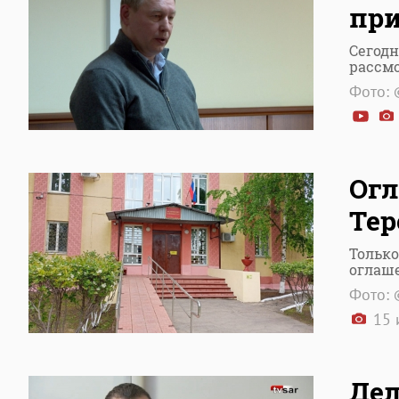
при
Сегодн
рассм
Фото: 
Огл
Тер
Только
оглаш
Фото: 
15 
Дел