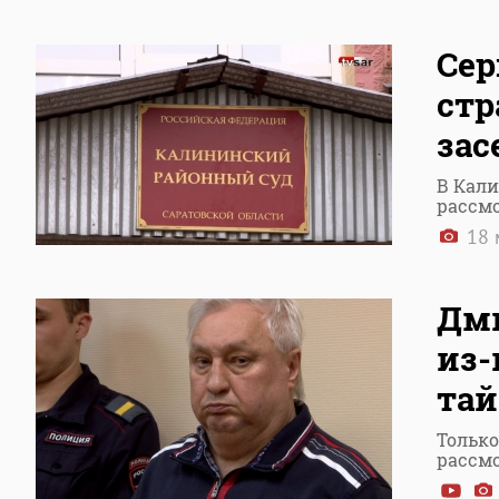
Сер
стр
зас
В Кал
рассм
18 
Дми
из-
тай
Только
рассмо