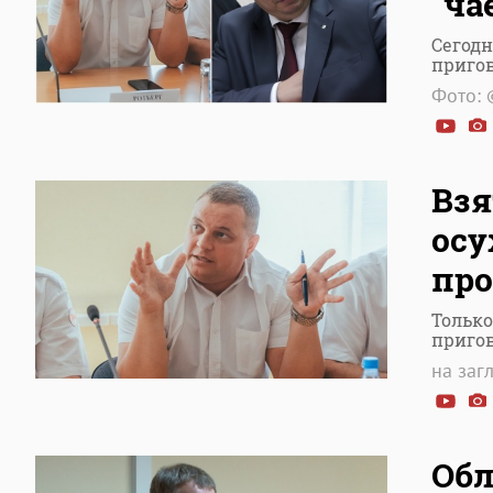
"ча
Сегодн
приго
Фото: 
Взя
осу
про
Только
приго
на заг
Обл