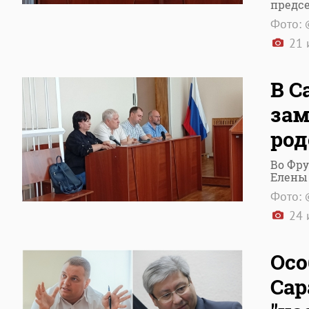
предс
Фото: 
21 
В С
зам
род
Во Фру
Елены
Фото: 
24 
Осо
Сар