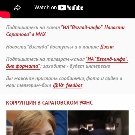
Подпишитесь на канал
"ИА "Взгляд-инфо". Новости
Саратова" в MAX
Новости "Взгляда" доступны и в канале
Дзена
Подпишитесь на телеграм-канал
"ИА "Взгляд-инфо".
Вне формата"
: заходите - будет интересно
Вы можете прислать сообщения, фото и видео в
наш телеграм-бот
@Vz_feedbot
КОРРУПЦИЯ В САРАТОВСКОМ УФНС