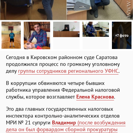
+7 фото
Сегодня в Кировском районном суде Саратова
продолжился процесс по громкому уголовному
делу
группы сотрудников регионального УФНС
.
В коррупции обвиняются четыре бывших
работника управления Федеральной налоговой
службы, которое возглавляет
Елена Краснова
.
Это два главных государственных налоговых
инспектора контрольно-аналитических отделов
МРИ № 21 супруги
Владимир
(после возбуждения
дела он был форвардом сборной прокуратуры