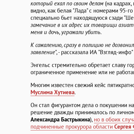
который ехал по своим делам
(на кадрах
видно, как белая "Лада" с номерами 95-го
специально бьет находящуюся сзади "Шев
замечание в их адрес их товарищи азиат
меня и дочь, угрожали убить.
К сожалению, сразу в полицию не дозвони
заявление
", - рассказала ИА "Взгляд-инфо
Энгельс стремительно обретает славу го
ограниченное применение или не работа
Многим известен свежий кейс пятикратн
Муслима Хутиева
.
Он стал фигурантом дела о покушении на
решение дважды принималось по личном
Александра Бастрыкина
),
но в обоих случ
подчиненные прокурора области
Сергея