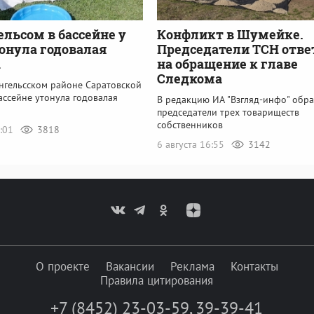
ельсом в бассейне у
Конфликт в Шумейке.
онула годовалая
Председатели ТСН отв
а
на обращение к главе
Следкома
Энгельсском районе Саратовской
ассейне утонула годовалая
В редакцию ИА "Взгляд-инфо" обра
председатели трех товариществ
собственников
5:01
3818
6 августа 16:55
3142
О проекте
Вакансии
Реклама
Контакты
Правила цитирования
+7 (8452) 23-03-59
,
39-39-41