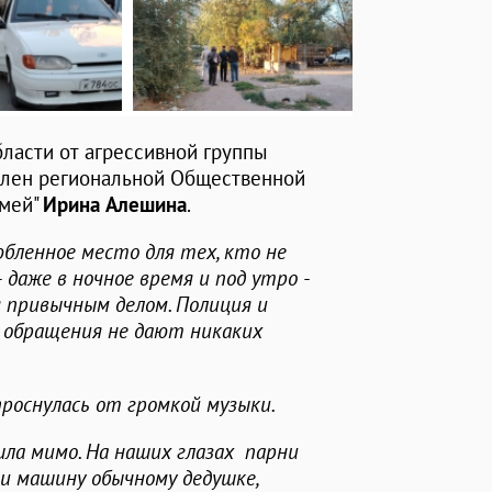
бласти от агрессивной группы
 член региональной Общественной
емей"
Ирина Алешина
.
любленное место для тех, кто не
 даже в ночное время и под утро -
я привычным делом. Полиция и
 обращения не дают никаких
 проснулась от громкой музыки.
, шла мимо. На наших глазах парни
и машину обычному дедушке,