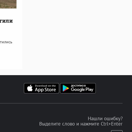
етили
тились
Нашли ошибку?
Выделите слово и нажмите Ctrl+Enter