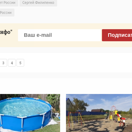
ет России
Сергей Филипенко
 России
инфо"
Подписа
3
4
5