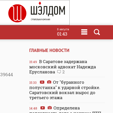
8 августа
01:43
ГЛАВНЫЕ НОВОСТИ
В Саратове задержана
15:49
московский адвокат Надежда
Ерусланова
2
39644
От "буранного
15:33
полустанка" к ударной стройке.
Саратовский вокзал вырос до
третьего этажа
Определена
14:48