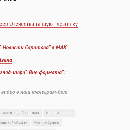
оев Отечества танцуют лезгинку
". Новости Саратова" в MAX
Дзена
згляд-инфо". Вне формата"
:
 видео в наш телеграм-бот
Александр Бастрыкин
Ирина Алешина
атовской области
Муслим Хутиев