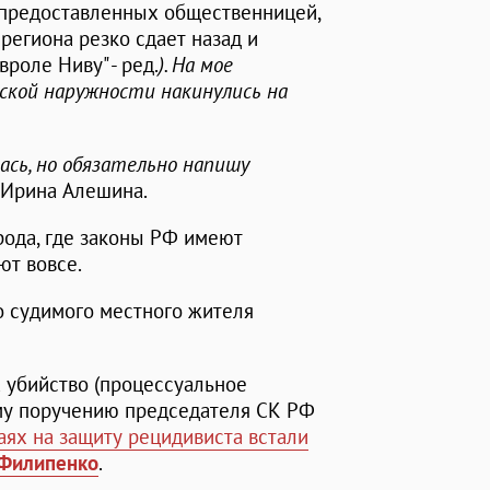
, предоставленных общественницей,
 региона резко сдает назад и
роле Ниву" - ред.
). На мое
ской наружности накинулись на
лась, но обязательно напишу
" Ирина Алешина.
рода, где законы РФ имеют
ют вовсе.
о судимого местного жителя
 убийство (процессуальное
у поручению председателя СК РФ
аях на защиту рецидивиста встали
 Филипенко
.