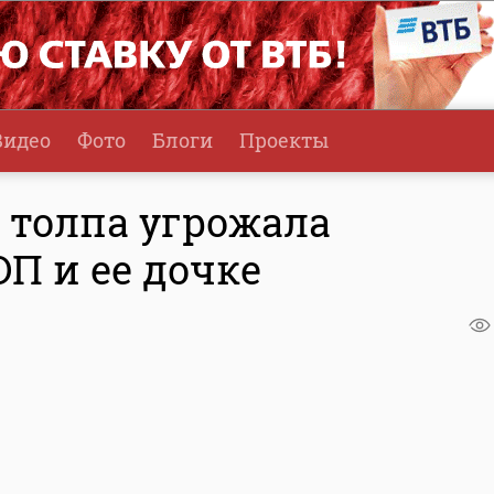
Видео
Фото
Блоги
Проекты
" толпа угрожала
П и ее дочке