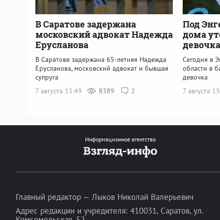
В Саратове задержана
Под Энг
московский адвокат Надежда
дома ут
Ерусланова
девочк
В Саратове задержана 65-летняя Надежда
Сегодня в 
Ерусланова, московский адвокат и бывшая
области в б
супруга
девочка
7 августа 15:49
8389
2
7 августа 1
Информационное агентство
Главный редактор — Лыков Николай Валерьевич
Адрес редакции и учредителя: 410031, Саратов, ул.
Комсомольская, 52