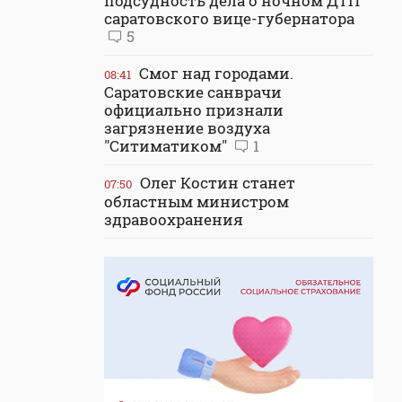
подсудность дела о ночном ДТП
саратовского вице-губернатора
5
Смог над городами.
08:41
Саратовские санврачи
официально признали
загрязнение воздуха
"Ситиматиком"
1
Олег Костин станет
07:50
областным министром
здравоохранения