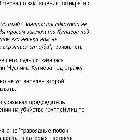
йствовал о заключении пятикратно
судимый? Занятость адвоката не
. Мы просим заключить Хутиева под
тов его неявки нам не
г скрыться от суда"
, - заявил он.
вшего, судья отказалась
ии Муслима Хутиева под стражу.
но не установлен второй
ывать.
к и указывал председатель
ении на убийство группой лиц по
я, а не "травоядные побои"
кова), на которых настояли