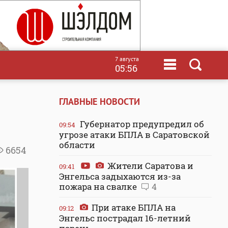
7 августа
05:56
ГЛАВНЫЕ НОВОСТИ
Губернатор предупредил об
09:54
угрозе атаки БПЛА в Саратовской
области
6654
Жители Саратова и
09:41
Энгельса задыхаются из-за
пожара на свалке
4
При атаке БПЛА на
09:12
Энгельс пострадал 16-летний