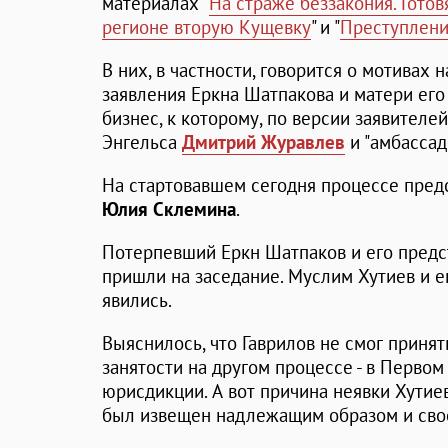
материалах "
На страже беззакония. Готов
регионе вторую Кущевку
" и "
Преступлени
В них, в частности, говорится о мотивах 
заявления Еркна Шатпакова и матери ег
бизнес, к которому, по версии заявителе
Энгельса
Дмитрий Журавлев
и "амбассад
На стартовавшем сегодня процессе пред
Юлия
Склемина
.
Потерпевший Еркн Шатпаков и его пред
пришли на заседание. Муслим Хутиев и е
явились.
Выяснилось, что Гаврилов не смог принят
занятости на другом процессе - в Перво
юрисдикции. А вот причина неявки Хутиев
был извещен надлежащим образом и сво