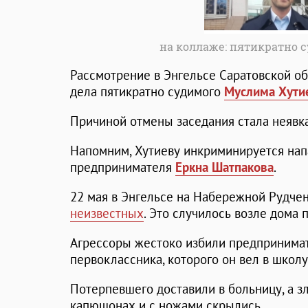
на коллаже: пятикратно 
Рассмотрение в Энгельсе Саратовской об
дела пятикратно судимого
Муслима Хути
Причиной отмены заседания стала неявка
Напомним, Хутиеву инкриминируется нап
предпринимателя
Еркна Шатпакова
.
22 мая в Энгельсе на Набережной Рудче
неизвестных
. Это случилось возле дома 
Агрессоры жестоко избили предпринимат
первоклассника, которого он вел в школу
Потерпевшего доставили в больницу, а з
капюшонах и с ножами скрылись.