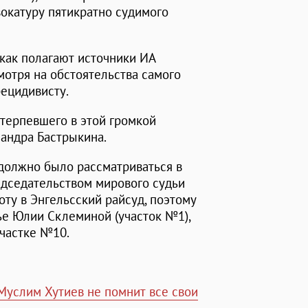
окатуру пятикратно судимого
как полагают источники ИА
мотря на обстоятельства самого
" рецидивисту.
терпевшего в этой громкой
сандра Бастрыкина.
 должно было рассматриваться в
едседательством мирового судьи
оту в Энгельсский райсуд, поэтому
ье Юлии Склеминой (участок №1),
участке №10.
услим Хутиев не помнит все свои