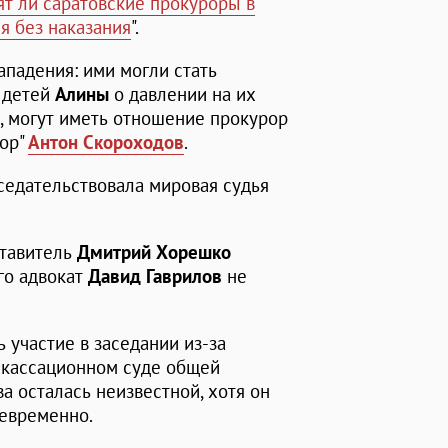
ят ли саратовские прокуроры в
я без наказания
".
нападения: ими могли стать
о детей
Алины
о давлении на их
й, могут иметь отношение прокурор
ор"
Антон Скороходов
.
седательствовала мировая судья
ставитель
Дмитрий Хорешко
го адвокат
Давид Гаврилов
не
ь участие в заседании из-за
м кассационном суде общей
а осталась неизвестной, хотя он
евременно.