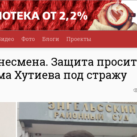
Видео
Фото
Блоги
Проекты
несмена. Защита просит
а Хутиева под стражу