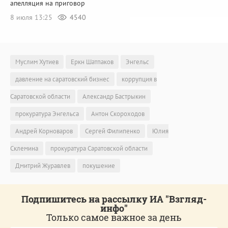
апелляция на приговор
8 июля 13:25
4540
Муслим Хутиев
Еркн Шатпаков
Энгельс
давление на саратовский бизнес
коррупция в
Саратовской области
Александр Бастрыкин
прокуратура Энгельса
Антон Скороходов
Андрей Корноваров
Сергей Филипенко
Юлия
Склемина
прокуратура Саратовской области
Дмитрий Журавлев
покушение
Подпишитесь на рассылку ИА "Взгляд-
инфо"
Только самое важное за день