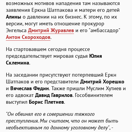
возможных мотивов нападения там называются
заявления Еркна Шатпакова и матери его детей
Алины
о давлении на их бизнес. К этому, по их
версии, могут иметь отношение прокурор
Энгельса
Дмитрий Журавлев
и его "амбассадор"
Антон Скороходов
.
На стартовавшем сегодня процессе
председательствует мировая судья
Юлия
Склемина
.
На заседании присутствуют потерпевший Еркн
Шатпаков и его представители
Дмитрий Хорешко
и
Вячеслав Федин
. Также пришли Муслим Хутиев и
его адвокат
Давид Гаврилов
. Гособвинителем
выступил
Борис
Плетнев
.
"Он обвинял его в совершении тяжкого
преступления. Мы считаем, что он может быть
необъективным по данному уголовному делу"
, -