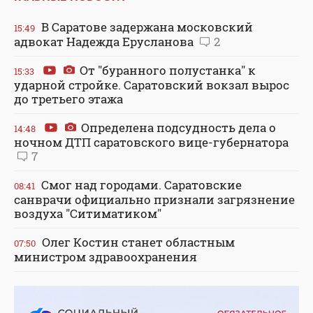
В Саратове задержана московский
15:49
адвокат Надежда Ерусланова
2
От "буранного полустанка" к
15:33
ударной стройке. Саратовский вокзал вырос
до третьего этажа
Определена подсудность дела о
14:48
ночном ДТП саратовского вице-губернатора
7
Смог над городами. Саратовские
08:41
санврачи официально признали загрязнение
воздуха "Ситиматиком"
Олег Костин станет областным
07:50
министром здравоохранения