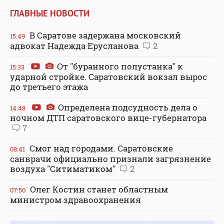
ГЛАВНЫЕ НОВОСТИ
В Саратове задержана московский
15:49
адвокат Надежда Ерусланова
2
От "буранного полустанка" к
15:33
ударной стройке. Саратовский вокзал вырос
до третьего этажа
Определена подсудность дела о
14:48
ночном ДТП саратовского вице-губернатора
7
Смог над городами. Саратовские
08:41
санврачи официально признали загрязнение
воздуха "Ситиматиком"
2
Олег Костин станет областным
07:50
министром здравоохранения