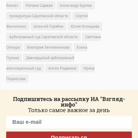
бизнес
Романи Саджая
Александр Бурмак
прокуратура Саратовской области
Сергей
Филипенко
Алексей Горябин
Юлия Огнищева
Арбитражный суд Саратовской области
Светлана
Степура
Виктория Землянникова
Елена
Пузина
Двенадцатый арбитражный
апелляционный суд
Антон Родвиков
Ирина
Подносова
Подпишитесь на рассылку ИА "Взгляд-
инфо"
Только самое важное за день
Подписаться