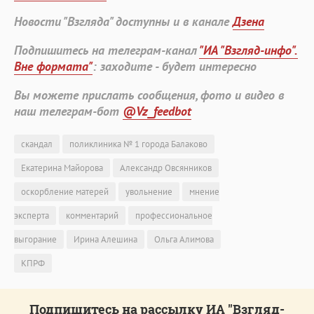
Новости "Взгляда" доступны и в канале
Дзена
Подпишитесь на телеграм-канал
"ИА "Взгляд-инфо".
Вне формата"
: заходите - будет интересно
Вы можете прислать сообщения, фото и видео в
наш телеграм-бот
@Vz_feedbot
скандал
поликлиника № 1 города Балаково
Екатерина Майорова
Александр Овсянников
оскорбление матерей
увольнение
мнение
эксперта
комментарий
профессиональное
выгорание
Ирина Алешина
Ольга Алимова
КПРФ
Подпишитесь на рассылку ИА "Взгляд-