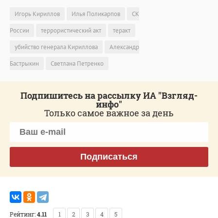
Игорь Кириллов
Илья Поликарпов
СК
России
террористический акт
теракт
убийство генерала Кириллова
Александр
Бастрыкин
Светлана Петренко
Подпишитесь на рассылку ИА "Взгляд-
инфо"
Только самое важное за день
Подписаться
Рейтинг:
4.11
1
2
3
4
5