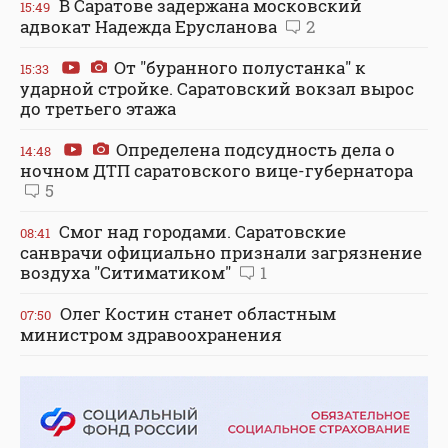
В Саратове задержана московский
15:49
адвокат Надежда Ерусланова
2
От "буранного полустанка" к
15:33
ударной стройке. Саратовский вокзал вырос
до третьего этажа
Определена подсудность дела о
14:48
ночном ДТП саратовского вице-губернатора
5
Смог над городами. Саратовские
08:41
санврачи официально признали загрязнение
воздуха "Ситиматиком"
1
Олег Костин станет областным
07:50
министром здравоохранения