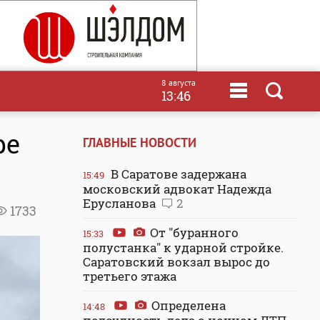
8 августа
13:46
ре
ГЛАВНЫЕ НОВОСТИ
В Саратове задержана
15:49
московский адвокат Надежда
Ерусланова
2
1733
От "буранного
15:33
полустанка" к ударной стройке.
Саратовский вокзал вырос до
третьего этажа
Определена
14:48