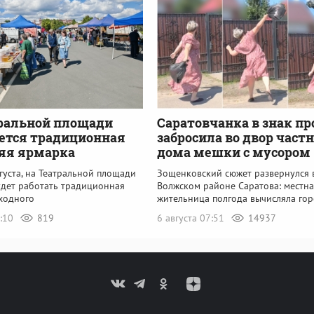
ральной площади
Саратовчанка в знак пр
ется традиционная
забросила во двор част
яя ярмарка
дома мешки с мусором
вгуста, на Театральной площади
Зощенковский сюжет развернулся 
удет работать традиционная
Волжском районе Саратова: местна
ходного
жительница полгода вычисляла го
8:10
819
6 августа 07:51
14937