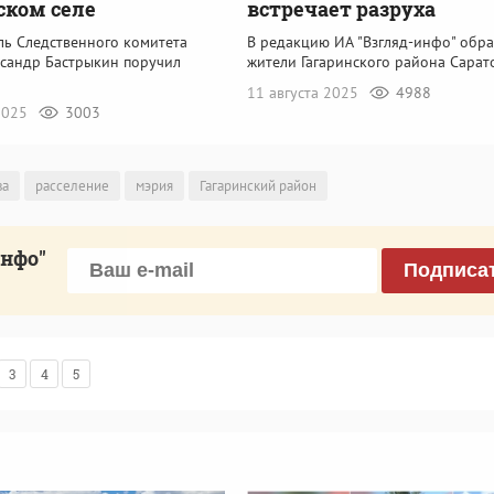
ском селе
встречает разруха
ль Следственного комитета
В редакцию ИА "Взгляд-инфо" обра
ксандр Бастрыкин поручил
жители Гагаринского района Сарат
11 августа 2025
4988
 2025
3003
ва
расселение
мэрия
Гагаринский район
инфо"
Подписа
3
4
5