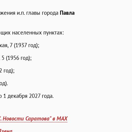
ения и.п. главы города
Павла
ющих населенных пунктах:
ая, 7 (1937 год);
5 (1956 год);
2 год);
од).
 1 декабря 2027 года.
". Новости Саратова" в MAX
Дзена