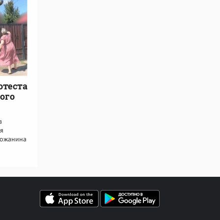
отеста
ного
в
я
рожанина