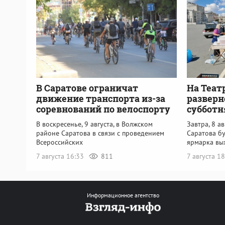
В Саратове ограничат
На Теат
движение транспорта из-за
разверн
соревнований по велоспорту
субботн
В воскресенье, 9 августа, в Волжском
Завтра, 8 а
районе Саратова в связи с проведением
Саратова б
Всероссийских
ярмарка вы
7 августа 16:33
811
7 августа 1
Информационное агентство