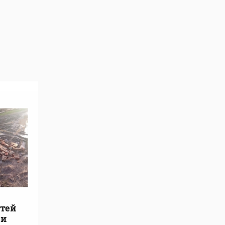
стей
ги