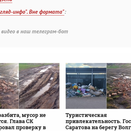
згляд-инфо". Вне формата"
:
 видео в наш телеграм-бот
разбита, мусор не
Туристическая
ся. Глава СК
привлекательность. Го
овал проверку в
Саратова на берегу Вол