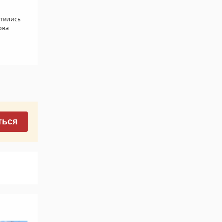
тились
ова
ться