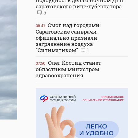
подсудность дела о ночном ДТП
саратовского вице-губернатора
5
Смог над городами.
08:41
Саратовские санврачи
официально признали
загрязнение воздуха
"Ситиматиком"
1
Олег Костин станет
07:50
областным министром
здравоохранения