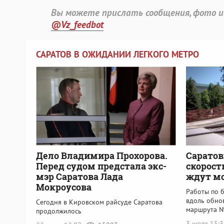
Вы можете прислать сообщения, фото и
@Vz_feedbot
САРАТОВ В ОЖИДАНИИ ЛЕГКОГО МЕТРО
Дело Владимира Прохорова.
Сарато
Перед судом предстала экс-
скорост
мэр Саратова Лада
ждут мо
Мокроусова
Работы по 
вдоль обно
Сегодня в Кировском райсуде Саратова
маршрута 
продолжилось
3 июля 15: