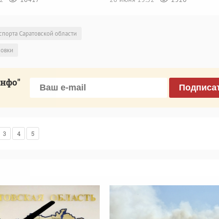
спорта Саратовской области
новки
инфо"
Подписа
3
4
5