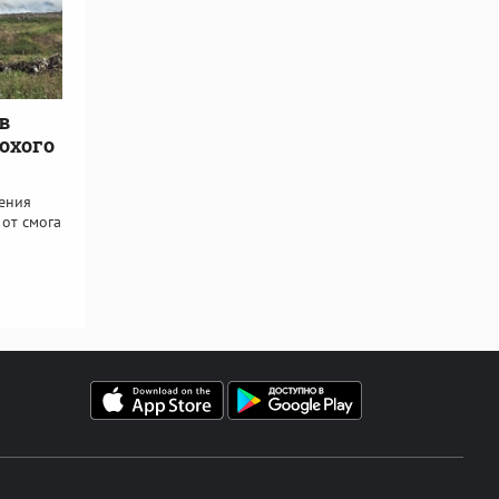
в
охого
ения
 от смога