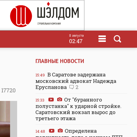
8 августа
02:47
ГЛАВНЫЕ НОВОСТИ
В Саратове задержана
15:49
московский адвокат Надежда
Ерусланова
2
17720
От "буранного
15:33
полустанка" к ударной стройке.
Саратовский вокзал вырос до
третьего этажа
Определена
14:48