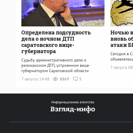
Определена подсудность
Ночью в
дела о ночном ДТП
вновь о
саратовского вице-
атаки 
губернатора
Сегодня в С
объявлялась
Судьбу административного дела о
резонансном ДТП, устроенном вице-
7 августа 0
губернатором Саратовской области
7 августа 14:48
8869
5
Информационное агентство