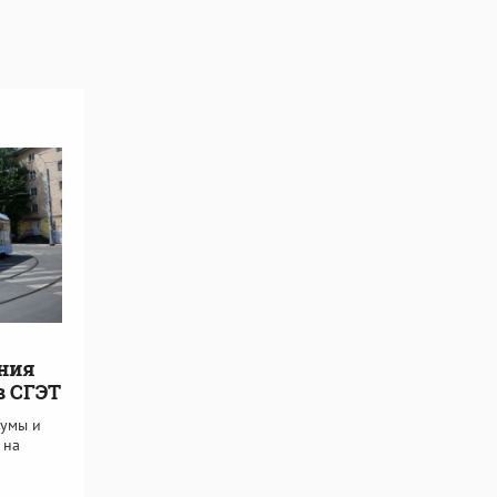
ния
в СГЭТ
думы и
 на