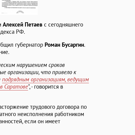
и
Алексей Петаев
с сегодняшнего
кодекса РФ.
ообщил губернатор
Роман Бусаргин
.
ние.
ческим нарушением сроков
е организации, что привело к
т
подрядным организациям, ведущим
в Саратове
", - говорится в
расторжение трудового договора по
ратного неисполнения работником
нностей, если он имеет