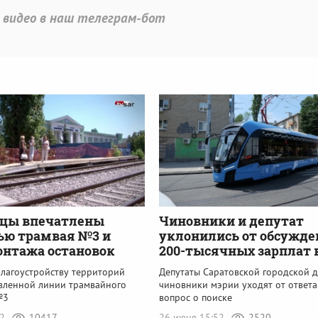
 видео в наш телеграм-бот
Чиновники и депутат
вцы впечатлены
уклонились от обсужде
ью трамвая №3 и
200-тысячных зарплат 
нтажа остановок
Депутаты Саратовской городской 
благоустройству территорий
чиновники мэрии уходят от ответа
вленной линии трамвайного
вопрос о поиске
№3
26 июня 15:52
2520
32
10417