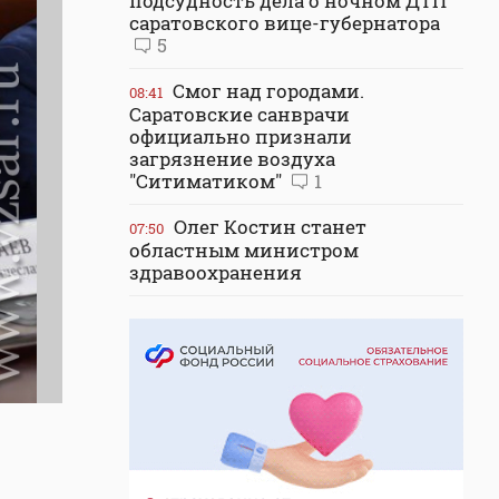
подсудность дела о ночном ДТП
саратовского вице-губернатора
5
Смог над городами.
08:41
Саратовские санврачи
официально признали
загрязнение воздуха
"Ситиматиком"
1
Олег Костин станет
07:50
областным министром
здравоохранения