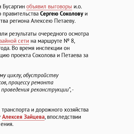
н Бусаргин
объявил выговоры
и.о.
о правительства
Сергею Соколову
и
тва региона Алексею Петаеву.
ли результаты очередного осмотра
вайной сети
на маршруте № 8,
года. Во время инспекции он
цию проекта Соколова и Петаева за
му циклу, обустройству
ов, процессу ремонта
е проведения реконструкции
", -
транспорта и дорожного хозяйства
у
Алексея Зайцева
, впоследствии
ения.