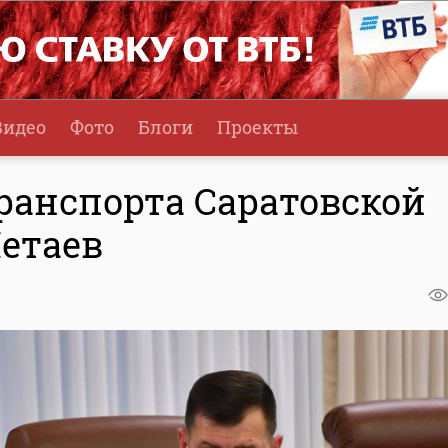
Видео
Фото
Блоги
Проекты
ранспорта Саратовской
Петаев