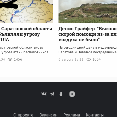
 Саратовской области
Денис Грайфер: "Вызово
бъявляли угрозу
скорой помощи из-за пл
БПЛА
воздуха не было"
аратовской области вновь
На сегодняшний день в медучрежд
 угроза атаки беспилотников
Саратова и Энгельса пострадавшие
8:04
1456
6 августа 15:11
1034
О проекте
Вакансии
Реклама
Контакты