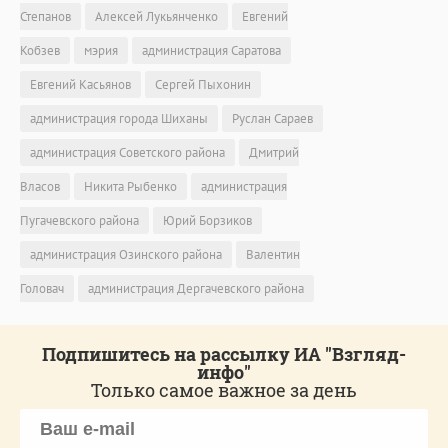
Степанов
Алексей Лукьянченко
Евгений
Кобзев
мэрия
администрация Саратова
Евгений Касьянов
Сергей Пыхонин
администрация города Шиханы
Руслан Сараев
администрация Советского района
Дмитрий
Власов
Никита Рыбенко
администрация
Пугачевского района
Юрий Борзиков
администрация Озинского района
Валентин
Головач
администрация Дергачевского района
Подпишитесь на рассылку ИА "Взгляд-
инфо"
Только самое важное за день