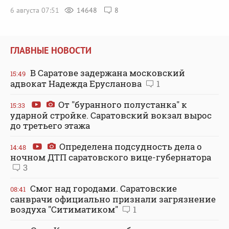
6 августа 07:51
14648
8
ГЛАВНЫЕ НОВОСТИ
В Саратове задержана московский
15:49
адвокат Надежда Ерусланова
1
От "буранного полустанка" к
15:33
ударной стройке. Саратовский вокзал вырос
до третьего этажа
Определена подсудность дела о
14:48
ночном ДТП саратовского вице-губернатора
3
Смог над городами. Саратовские
08:41
санврачи официально признали загрязнение
воздуха "Ситиматиком"
1