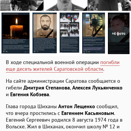
+4 фото
В ходе специальной военной операции
погибли
еще десять жителей Саратовской области
.
На сайте администрации Саратова сообщается о
гибели
Дмитрия Степанова
,
Алексея Лукьянченко
и
Евгения Кобзева
.
Глава города Шиханы
Антон Лещенко
сообщил,
что вчера простились с
Евгением Касьяновым
.
Евгений Сергеевич родился 8 августа 1974 года в
Вольске. Жил в Шиханах, окончил школу № 12 и