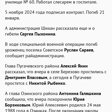
училище № 60. Работал слесарем в госпитале.
5 ноября 2024 года подписал контракт. Погиб 21
января.
А администрация Шихан рассказала еще и о
гибели
Сергея Пыхонина
.
В ходе специальной военной операции погиб
уроженец поселка Советское
Руслан Сараев
,
сообщает райадминистрация.
Глава Пугачевского района
Алексей Янин
рассказал, что вчера в селе Березово простились с
Дмитрием Власовым
, а сегодня в Пугачеве
простятся с
Никитой Рыбенко
.
А глава Озинского района
Антонина Галяшкина
сообщила, что вчера похоронили
Юрия
Борзиковым
. Юрий Алексеевич родился 24 мая
1988 года в Озинках. После окончания школы