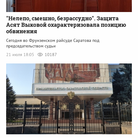
"Нелепо, смешно, безрассудно". Защита
Асят Выковой охарактеризовала позицию
обвинения
Сегодня во Фрунзенском райсуде Саратова под
председательством судьи
21 июля 18:05
10187