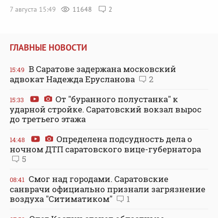
7 августа 15:49
11648
2
ГЛАВНЫЕ НОВОСТИ
В Саратове задержана московский
15:49
адвокат Надежда Ерусланова
2
От "буранного полустанка" к
15:33
ударной стройке. Саратовский вокзал вырос
до третьего этажа
Определена подсудность дела о
14:48
ночном ДТП саратовского вице-губернатора
5
Смог над городами. Саратовские
08:41
санврачи официально признали загрязнение
воздуха "Ситиматиком"
1