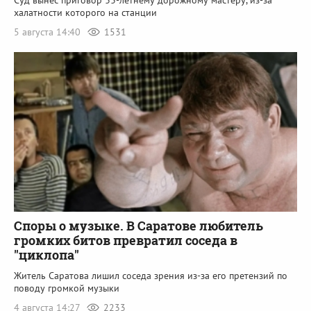
Суд вынес приговор 33-летнему дорожному мастеру, из-за
халатности которого на станции
5 августа 14:40
1531
Споры о музыке. В Саратове любитель
громких битов превратил соседа в
"циклопа"
Житель Саратова лишил соседа зрения из-за его претензий по
поводу громкой музыки
4 августа 14:27
2233