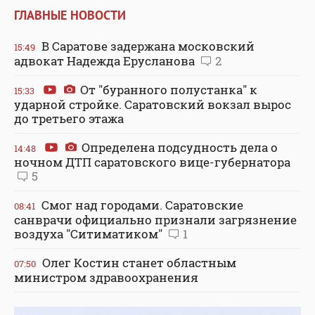
ГЛАВНЫЕ НОВОСТИ
В Саратове задержана московский
15:49
адвокат Надежда Ерусланова
2
От "буранного полустанка" к
15:33
ударной стройке. Саратовский вокзал вырос
до третьего этажа
Определена подсудность дела о
14:48
ночном ДТП саратовского вице-губернатора
5
Смог над городами. Саратовские
08:41
санврачи официально признали загрязнение
воздуха "Ситиматиком"
1
Олег Костин станет областным
07:50
министром здравоохранения