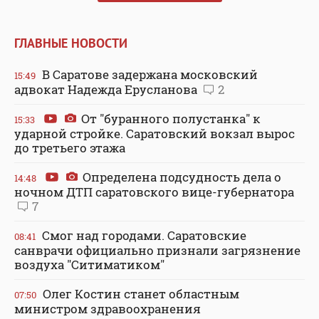
ГЛАВНЫЕ НОВОСТИ
В Саратове задержана московский
15:49
адвокат Надежда Ерусланова
2
От "буранного полустанка" к
15:33
ударной стройке. Саратовский вокзал вырос
до третьего этажа
Определена подсудность дела о
14:48
ночном ДТП саратовского вице-губернатора
7
Смог над городами. Саратовские
08:41
санврачи официально признали загрязнение
воздуха "Ситиматиком"
Олег Костин станет областным
07:50
министром здравоохранения