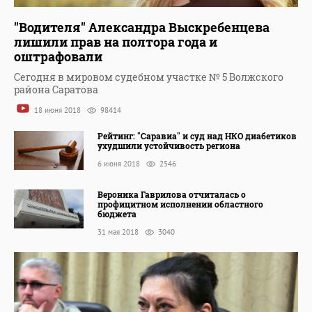
"Водителя" Александра Выскребенцева
лишили прав на полтора года и
оштрафовали
Сегодня в мировом судебном участке № 5 Волжского
района Саратова
18 июня 2018
98414
Рейтинг: "Саравиа" и суд над НКО диабетиков
ухудшили устойчивость региона
6 июня 2018
2546
Вероника Гаврилова отчиталась о
профицитном исполнении областного
бюджета
31 мая 2018
3040