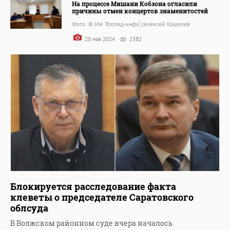
На процессе Мишани Кобзона огласили
причины отмен концертов знаменитостей
Фото: © ИА "Взгляд-инфо"/Алексей Кошелев
20 мая 2024
2382
Блокируется расследование факта
клеветы о председателе Саратовского
облсуда
В Волжском районном суде вчера началось