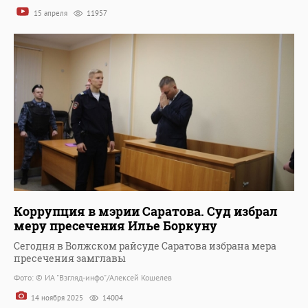
15 апреля
11957
Коррупция в мэрии Саратова. Суд избрал
меру пресечения Илье Боркуну
Сегодня в Волжском райсуде Саратова избрана мера
пресечения замглавы
Фото: © ИА "Взгляд-инфо"/Алексей Кошелев
14 ноября 2025
14004