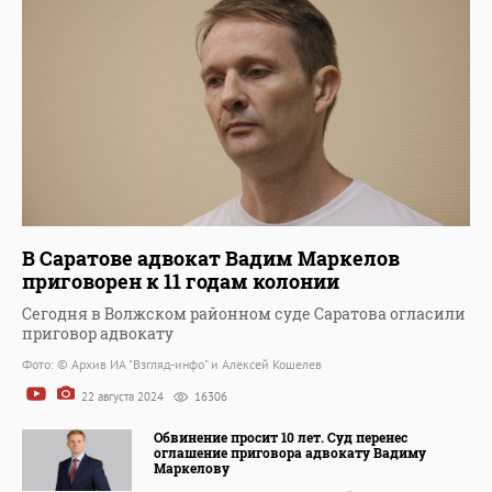
В Саратове адвокат Вадим Маркелов
приговорен к 11 годам колонии
Сегодня в Волжском районном суде Саратова огласили
приговор адвокату
Фото: © Архив ИА "Взгляд-инфо" и Алексей Кошелев
22 августа 2024
16306
Обвинение просит 10 лет. Суд перенес
оглашение приговора адвокату Вадиму
Маркелову