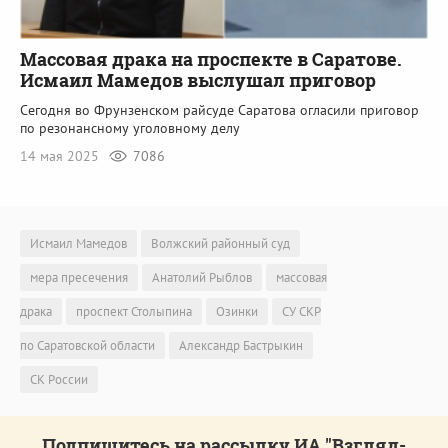
Массовая драка на проспекте в Саратове.
Исмаил Мамедов выслушал приговор
Сегодня во Фрунзенском райсуде Саратова огласили приговор
по резонансному уголовному делу
14 мая 2025
7086
Исмаил Мамедов
Волжский районный суд
мера пресечения
Анатолий Рыблов
массовая
драка
проспект Столыпина
Озинки
СУ СКР
по Саратовской области
Александр Бастрыкин
СК России
Подпишитесь на рассылку ИА "Взгляд-