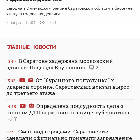
Сегодня в Энгельсском районе Саратовской области в бассейне
утонула годовалая девочка
7 августа 15:01
4731
ГЛАВНЫЕ НОВОСТИ
В Саратове задержана московский
15:49
адвокат Надежда Ерусланова
2
От "буранного полустанка" к
15:33
ударной стройке. Саратовский вокзал вырос
до третьего этажа
Определена подсудность дела о
14:48
ночном ДТП саратовского вице-губернатора
7
Смог над городами. Саратовские
08:41
санврачи официально признали загрязнение