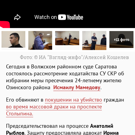
+12 фото
Фото: © ИА "Взгляд-инфо"/Алексей Кошелев
Сегодня в Волжском районном суде Саратова
состоялось рассмотрение ходатайства СУ СКР об
избрании меры пресечения 24-летнему жителю
Озинского района
Исмаилу Мамедову
.
Его обвиняют в
покушении на убийство
граждан
во время массовой драки на проспекте
Столыпина.
Председательствовал на процессе
Анатолий
Рыблов
. Защиту предоставляла адвокат
Ирина