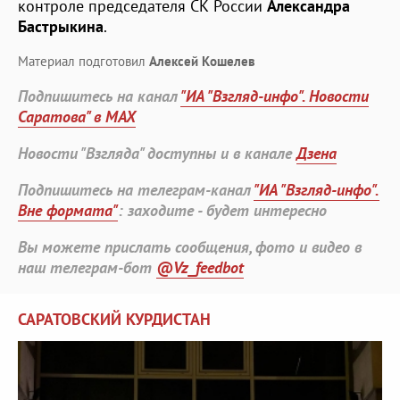
контроле председателя СК России
Александра
Бастрыкина
.
Материал подготовил
Алексей Кошелев
Подпишитесь на канал
"ИА "Взгляд-инфо". Новости
Саратова" в MAX
Новости "Взгляда" доступны и в канале
Дзена
Подпишитесь на телеграм-канал
"ИА "Взгляд-инфо".
Вне формата"
: заходите - будет интересно
Вы можете прислать сообщения, фото и видео в
наш телеграм-бот
@Vz_feedbot
САРАТОВСКИЙ КУРДИСТАН