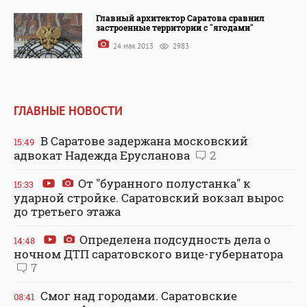
Главный архитектор Саратова сравнил
застроенные территории с "ягодами"
24 мая 2013
2983
ГЛАВНЫЕ НОВОСТИ
В Саратове задержана московский
15:49
адвокат Надежда Ерусланова
2
От "буранного полустанка" к
15:33
ударной стройке. Саратовский вокзал вырос
до третьего этажа
Определена подсудность дела о
14:48
ночном ДТП саратовского вице-губернатора
7
Смог над городами. Саратовские
08:41