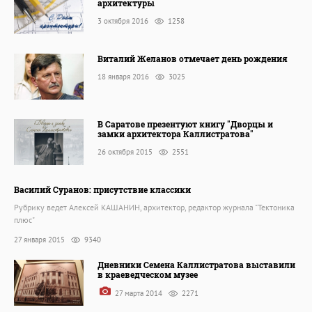
архитектуры
3 октября 2016
1258
Виталий Желанов отмечает день рождения
18 января 2016
3025
В Саратове презентуют книгу "Дворцы и
замки архитектора Каллистратова"
26 октября 2015
2551
Василий Суранов: присутствие классики
Рубрику ведет Алексей КАШАНИН, архитектор, редактор журнала "Тектоника
плюс"
27 января 2015
9340
Дневники Семена Каллистратова выставили
в краеведческом музее
27 марта 2014
2271