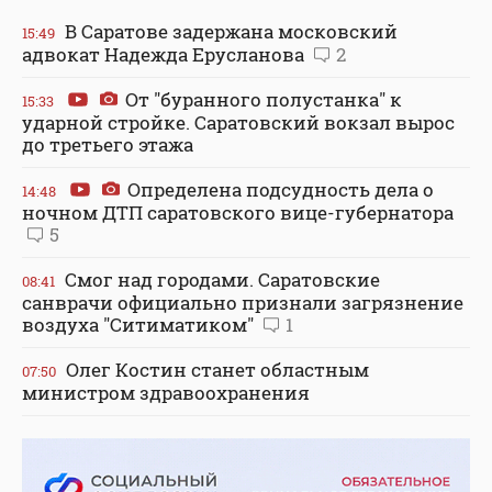
В Саратове задержана московский
15:49
адвокат Надежда Ерусланова
2
От "буранного полустанка" к
15:33
ударной стройке. Саратовский вокзал вырос
до третьего этажа
Определена подсудность дела о
14:48
ночном ДТП саратовского вице-губернатора
5
Смог над городами. Саратовские
08:41
санврачи официально признали загрязнение
воздуха "Ситиматиком"
1
Олег Костин станет областным
07:50
министром здравоохранения