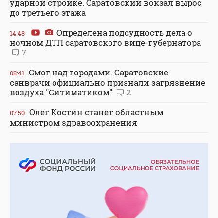
ударной стройке. Саратовский вокзал вырос
до третьего этажа
Определена подсудность дела о
14:48
ночном ДТП саратовского вице-губернатора
7
Смог над городами. Саратовские
08:41
санврачи официально признали загрязнение
воздуха "Ситиматиком"
2
Олег Костин станет областным
07:50
министром здравоохранения