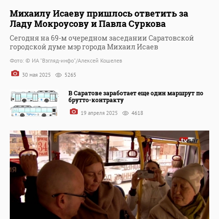
Михаилу Исаеву пришлось ответить за
Ладу Мокроусову и Павла Суркова
Сегодня на 69-м очередном заседании Саратовской
городской думе мэр города Михаил Исаев
Фото: © ИА "Взгляд-инфо"/Алексей Кошелев
30 мая 2025
5265
В Саратове заработает еще один маршрут по
брутто-контракту
19 апреля 2025
4618