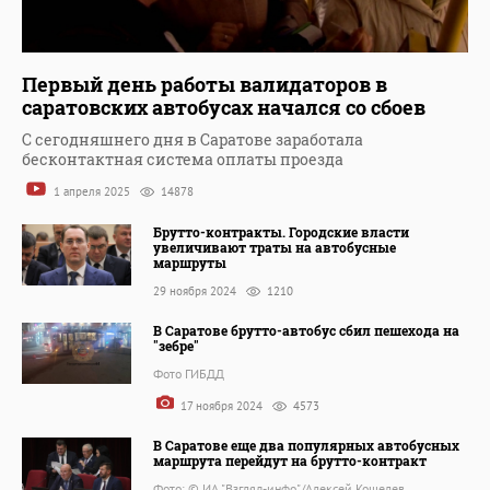
Первый день работы валидаторов в
саратовских автобусах начался со сбоев
С сегодняшнего дня в Саратове заработала
бесконтактная система оплаты проезда
1 апреля 2025
14878
Брутто-контракты. Городские власти
увеличивают траты на автобусные
маршруты
29 ноября 2024
1210
В Саратове брутто-автобус сбил пешехода на
"зебре"
Фото ГИБДД
17 ноября 2024
4573
В Саратове еще два популярных автобусных
маршрута перейдут на брутто-контракт
Фото: © ИА "Взгляд-инфо"/Алексей Кошелев