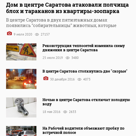
Дом в центре Саратова атаковали полчища
блох и тараканов из квартиры-зоопарка
В центре Саратова в двух пятиэтажных домах
появились "собирательницы" животных, которые
9 июля 2020
27157
Реконструкция теплосетей изменила схему
движения в центре Саратова
25 июля 2019
3480
В центре Саратова столкнулись две "скорые"
30 декабря 2016
4073
Ночью в центре Саратова отключат холодную
воду
18 мая 2016
2633
На Рабочей водители объезжают пробку по
встречной полосе