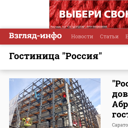
Новости
Статьи
Гостиница "Россия"
"Ро
дов
Абр
гос
Сарат