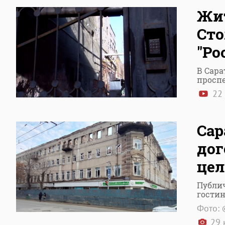
Жит
Сто
"Ро
В Сара
проспе
22 
Сар
дог
цел
Публи
гостин
Фото: 
29 