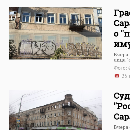
Гра
Сар
о "
им
Вчера 
лица 
Фото: 
25 
Суд
"Ро
Сар
Вчера 