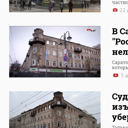
частн
22 
В С
"Ро
нел
Сарато
котор
5 д
Суд
изъ
убе
Тольк