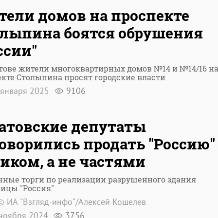
ели домов на проспекте
лыпина боятся обрушения
ссии"
тове жители многоквартирных домов №14 и №14/16 н
кте Столыпина просят городские власти
января 2025
9106
атовские депутаты
оворились продать "Россию"
иком, а не частями
чные торги по реализации разрушенного здания
ицы "Россия"
© ИА "Взгляд-инфо"/Алексей Кошелев
ноября 2024
3756