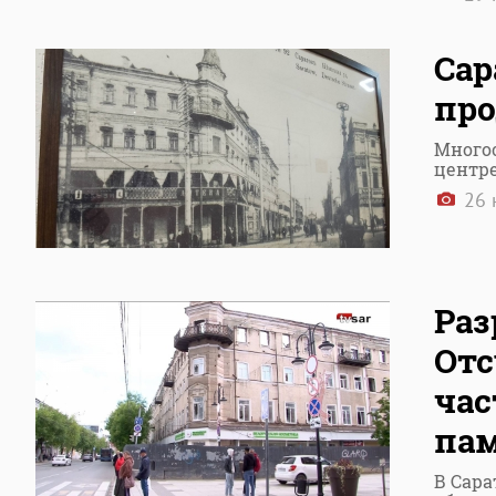
Сар
про
Многос
центре
26 
Раз
Отс
час
па
В Сара