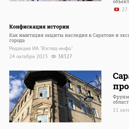
объект
27 
Конфискация истории
Как имитация защиты наследия в Саратове и эк
города
Редакция ИА "Взгляд-инфо"
24 октября 2023
38327
Сар
про
Фрунз
област
11 окт