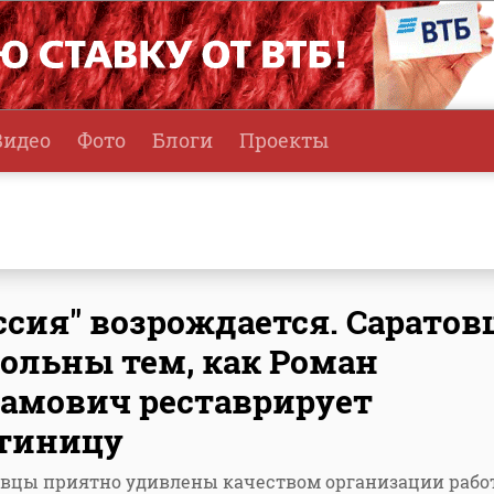
Видео
Фото
Блоги
Проекты
ссия" возрождается. Сарато
ольны тем, как Роман
амович реставрирует
тиницу
овцы приятно удивлены качеством организации рабо