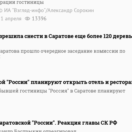
врации гостиницы
© ИА "Взгляд-инфо"/Александр Сорокин
1 апреля
13396
зрешила снести в Саратове еще более 120 деревь
аратова прошло очередное заседание комиссии по
м
ой "России" планируют открыть отель и рестора
бывшей гостиницы "Россия" в Саратове планируют
саратовской "России". Реакция главы СК РФ
сандр Бастрыкин отреагировал