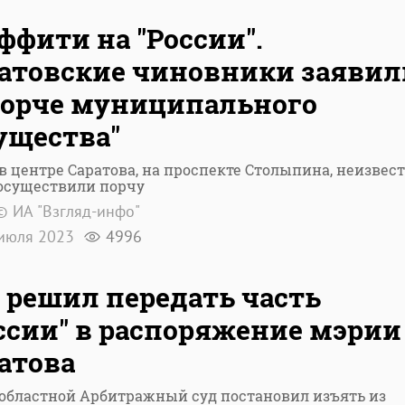
ффити на "России".
атовские чиновники заявил
порче муниципального
ущества"
в центре Саратова, на проспекте Столыпина, неизвес
"осуществили порчу
© ИА "Взгляд-инфо"
июля 2023
4996
 решил передать часть
ссии" в распоряжение мэрии
атова
областной Арбитражный суд постановил изъять из