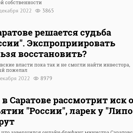
ой собственности
декабря 2022
3865
аратове решается судьба
ссии". Экспроприировать
ьзя восстановить?
вские власти пока так и не смогли найти инвестора,
ый пожелал
екабря 2022
8979
 в Саратове рассмотрит иск 
ятии "России", ларек у "Липо
рут
о что завершился онлайн-брифинг министра Саратов