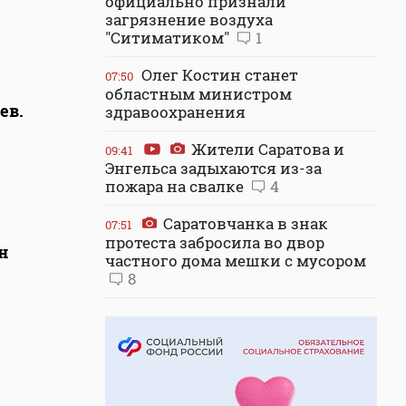
официально признали
загрязнение воздуха
"Ситиматиком"
1
Олег Костин станет
07:50
областным министром
ев.
здравоохранения
Жители Саратова и
09:41
Энгельса задыхаются из-за
пожара на свалке
4
Саратовчанка в знак
07:51
протеста забросила во двор
н
частного дома мешки с мусором
8