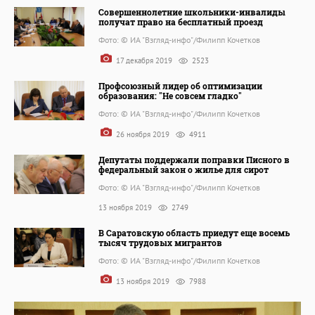
Совершеннолетние школьники-инвалиды
получат право на бесплатный проезд
Фото: © ИА "Взгляд-инфо"/Филипп Кочетков
17 декабря 2019
2523
Профсоюзный лидер об оптимизации
образования: "Не совсем гладко"
Фото: © ИА "Взгляд-инфо"/Филипп Кочетков
26 ноября 2019
4911
Депутаты поддержали поправки Писного в
федеральный закон о жилье для сирот
Фото: © ИА "Взгляд-инфо"/Филипп Кочетков
13 ноября 2019
2749
В Саратовскую область приедут еще восемь
тысяч трудовых мигрантов
Фото: © ИА "Взгляд-инфо"/Филипп Кочетков
13 ноября 2019
7988