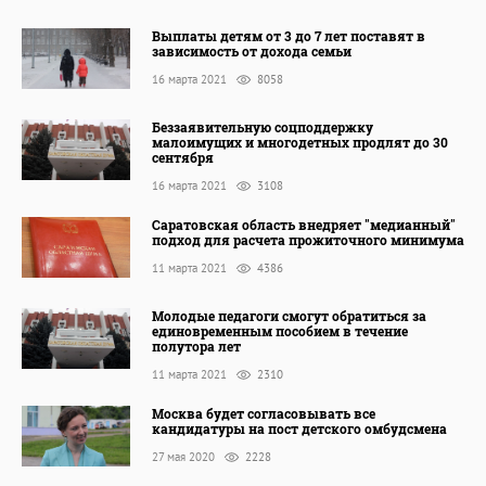
Выплаты детям от 3 до 7 лет поставят в
зависимость от дохода семьи
16 марта 2021
8058
Беззаявительную соцподдержку
малоимущих и многодетных продлят до 30
сентября
16 марта 2021
3108
Саратовская область внедряет "медианный"
подход для расчета прожиточного минимума
11 марта 2021
4386
Молодые педагоги смогут обратиться за
единовременным пособием в течение
полутора лет
11 марта 2021
2310
Москва будет согласовывать все
кандидатуры на пост детского омбудсмена
27 мая 2020
2228