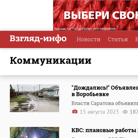
Новости
Статьи
коммуникации
"Дождались!" Объявлен
в Воробьевке
Власти Саратова объявил
15 августа 2023
18
КВС: плановые работы