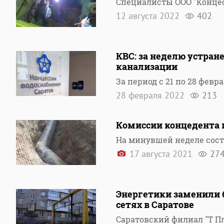
Специалисты ООО "Конце
12 августа 2022
402
КВС: за неделю устран
канализации
За период с 21 по 28 фев
28 февраля 2022
213
Комиссии концедента 
На минувшей неделе сост
17 августа 2021
27
Энергетики заменили 
сетях в Саратове
Саратовский филиал "Т П