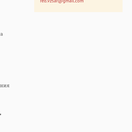
red.vzsar@gmail.com
на
ения
"