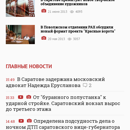
объединение художников
21 июня 2013
4093
В Поволжском отделении РАХ обсудили
новый формат проекта "Красные ворота"
20 мая 2013
3057
ГЛАВНЫЕ НОВОСТИ
В Саратове задержана московский
15:49
адвокат Надежда Ерусланова
2
От "буранного полустанка" к
15:33
ударной стройке. Саратовский вокзал вырос
до третьего этажа
Определена подсудность дела о
14:48
ночном ДТП саратовского вице-губернатора