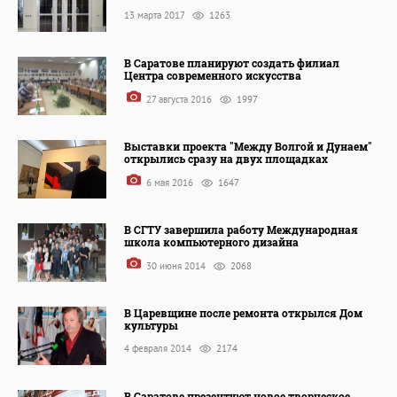
13 марта 2017
1263
В Саратове планируют создать филиал
Центра современного искусства
27 августа 2016
1997
Выставки проекта "Между Волгой и Дунаем"
открылись сразу на двух площадках
6 мая 2016
1647
В СГТУ завершила работу Международная
школа компьютерного дизайна
30 июня 2014
2068
В Царевщине после ремонта открылся Дом
культуры
4 февраля 2014
2174
В Саратове презентуют новое творческое