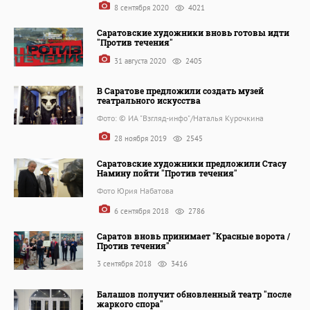
8 сентября 2020
4021
Саратовские художники вновь готовы идти
"Против течения"
31 августа 2020
2405
В Саратове предложили создать музей
театрального искусства
Фото: © ИА "Взгляд-инфо"/Наталья Курочкина
28 ноября 2019
2545
Саратовские художники предложили Стасу
Намину пойти "Против течения"
Фото Юрия Набатова
6 сентября 2018
2786
Саратов вновь принимает "Красные ворота /
Против течения"
3 сентября 2018
3416
Балашов получит обновленный театр "после
жаркого спора"