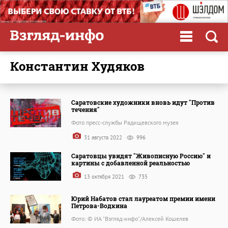
Константин Худяков
Саратовские художники вновь идут "Против
течения"
Фото пресс-службы Радищевского музея
31 августа 2022
996
Саратовцы увидят "Живописную Россию" и
картины с добавленной реальностью
13 октября 2021
735
Юрий Набатов стал лауреатом премии имени
Петрова-Водкина
Фото: © ИА "Взгляд-инфо"/Алексей Кошелев