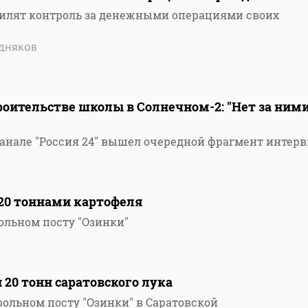
силят контроль за денежными операциями своих
дняков
роительстве школы в Солнечном-2: "Нет за ним
канале "Россия 24" вышел очередной фрагмент интер
4
 20 тоннами картофеля
ольном посту "Озинки"
 20 тонн саратовского лука
ольном посту "Озинки" в Саратовской