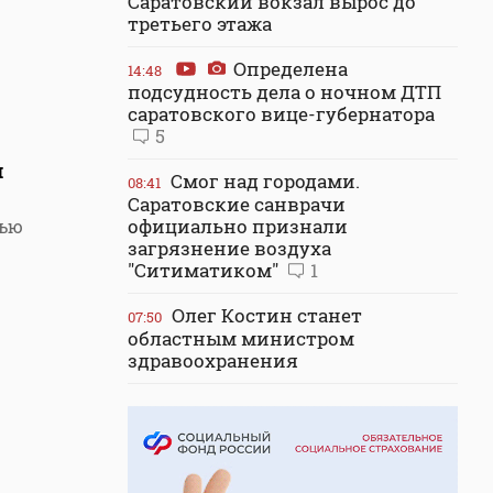
Саратовский вокзал вырос до
третьего этажа
Определена
14:48
подсудность дела о ночном ДТП
саратовского вице-губернатора
5
и
Смог над городами.
08:41
Саратовские санврачи
официально признали
вью
загрязнение воздуха
"Ситиматиком"
1
Олег Костин станет
07:50
областным министром
здравоохранения