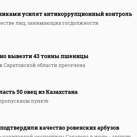
никами усилят антикоррупционный контроль
ществе лиц, занимающих госдолжности
нно вывезти 43 тонны пшеницы
в Саратовской области пресечена
асть 50 овец из Казахстана
 пропускном пункте
подтвердили качество ровенских арбузов
-санитарной экспертизы Саратова в июле - августе