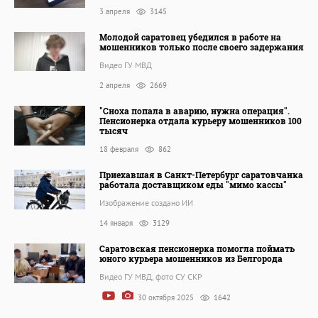
3 апреля
3145
Молодой саратовец убедился в работе на
мошенников только после своего задержания
Видео ГУ МВД
2 апреля
2669
"Сноха попала в аварию, нужна операция".
Пенсионерка отдала курьеру мошенников 100
тысяч
18 февраля
862
Приехавшая в Санкт-Петербург саратовчанка
работала доставщиком еды "мимо кассы"
Изображение создано ИИ
14 января
3129
Саратовская пенсионерка помогла поймать
юного курьера мошенников из Белгорода
Видео ГУ МВД, фото СУ СКР
30 октября 2025
1642