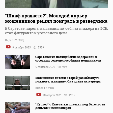
"Шкаф продаете?". Молодой курьер
мошенников решил поиграть в разведчика
В Саратове парень, выдававший себя за стажера из ФСБ,
стал фигурантом уголовного дела
Видео ГУ МВД
9 октября 2025
3339
Саратовские полицейские задержали в
соседнем регионе пособника мошенников
5 сентября 2025
919
Мошенники хотели второй раз обмануть
пожилую женщину. Она сдала их курьера
Видео ГУ МВД
20 августа 2025
1903
"Курьер" с Камчатки приехал под Энгельс за
деньгами пенсионерок