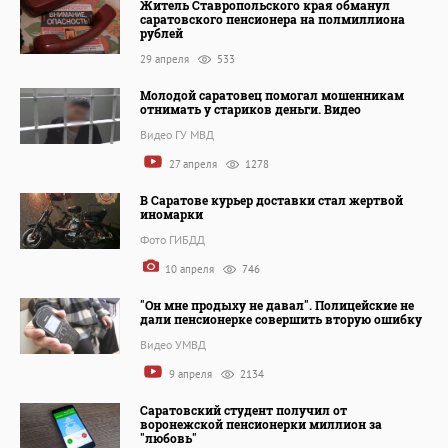
Житель Ставропольского края обманул
саратовского пенсионера на полмиллиона
рублей
29 апреля
533
Молодой саратовец помогал мошенникам
отнимать у стариков деньги. Видео
Видео ГУ МВД
27 апреля
1278
В Саратове курьер доставки стал жертвой
иномарки
Фото ГИБДД
10 апреля
746
"Он мне продыху не давал". Полицейские не
дали пенсионерке совершить вторую ошибку
Видео УМВД
9 апреля
2134
Саратовский студент получил от
воронежской пенсионерки миллион за
"любовь"