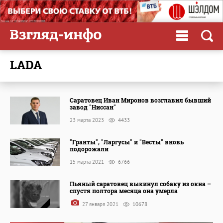
LADA
Саратовец Иван Миронов возглавил бывший
завод "Ниссан"
23 марта 2023
4433
"Гранты", "Ларгусы" и "Весты" вновь
подорожали
15 марта 2021
6766
Пьяный саратовец выкинул собаку из окна –
спустя полтора месяца она умерла
27 января 2021
10678