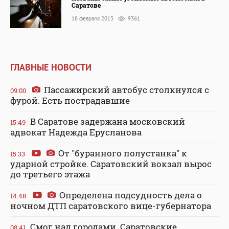
Саратове
18 февраля 2013
9361
ГЛАВНЫЕ НОВОСТИ
Пассажирский автобус столкнулся с
09:00
фурой. Есть пострадавшие
В Саратове задержана московский
15:49
адвокат Надежда Ерусланова
От "буранного полустанка" к
15:33
ударной стройке. Саратовский вокзал вырос
до третьего этажа
Определена подсудность дела о
14:48
ночном ДТП саратовского вице-губернатора
Смог над городами. Саратовские
08:41