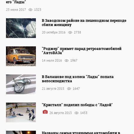
его "Лады"
23 июня 2017
1323
В Заводском районе на пешеходном переходе
сбили женщину
20 октября 2016
2738
"Роджер" примет парад ретроавтомобилей
"АвтоВАЗа"
14 июля 2016
1967
В Балашове под колеса "Лады" попала
велосипедистка
21 августа 2015
1647
"Кристалл" поделил победы с "Ладой"
26 августа 2013
1453
Названы самые угоняемые автомобили в