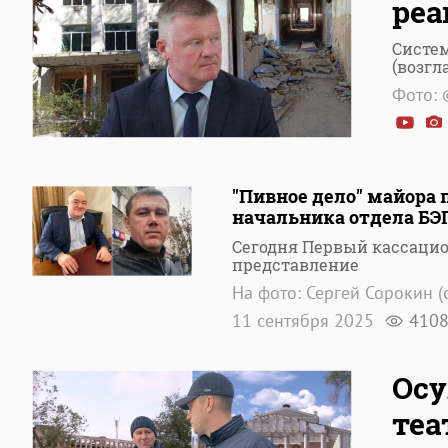
реа
Систе
(возгл
Фото: 
"Пивное дело" майора 
начальника отдела БЭ
Сегодня Первый кассаци
представление
На фото: Сергей Сорокин (
11 сентября 2025
410
Осу
теа