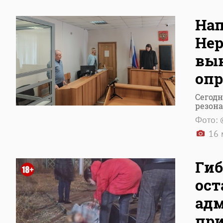
Нап
Нер
вын
оп
Сегодн
резон
Фото: 
16 
Гиб
ост
ад
при