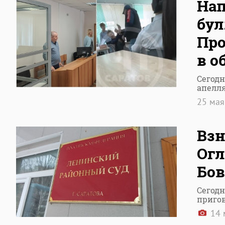
Нап
бул
Про
в о
Сегодн
апелл
25 ма
Взн
Огл
Бов
Сегодн
пригов
14 