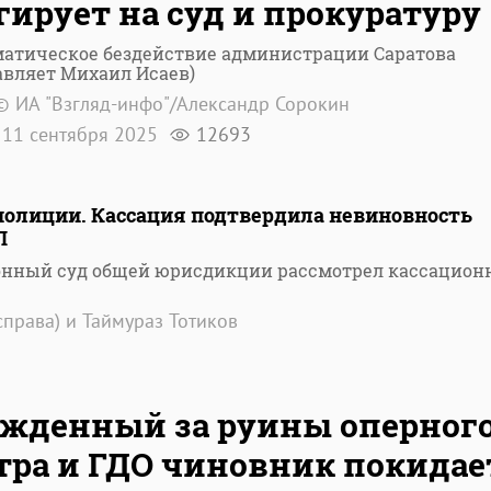
гирует на суд и прокуратуру
матическое бездействие администрации Саратова
авляет Михаил Исаев)
© ИА "Взгляд-инфо"/Александр Сорокин
11 сентября 2025
12693
полиции. Кассация подтвердила невиновность
П
онный суд общей юрисдикции рассмотрел кассацион
справа) и Таймураз Тотиков
8
жденный за руины оперног
тра и ГДО чиновник покидае