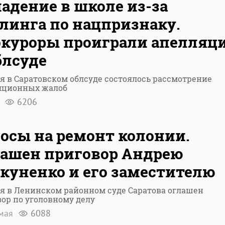
адение в школе из-за
линга по нацпризнаку.
куроры проиграли апелляц
блсуде
я в Саратовском облсуде состоялось рассмотрение
яционных жалоб
я
6206
осы на ремонт колонии.
ашен приговор Андрею
куненко и его заместителю
я в Ленинском районном суде Саратова оглашен
ор по уголовному делу
мая
6088