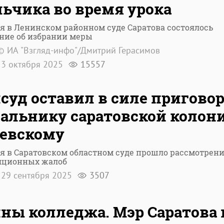
ьчика во время урока
я в Ленинском районном суде Саратова состоялось
ние об избрании меры
© ИА "Взгляд-инфо"/Дмитрий Герасимов
3 октября 2025
15557
суд оставил в силе пригово
альнику саратовской колон
евскому
я в Саратовском областном суде прошло рассмотрен
яционных жалоб
29 сентября 2025
3507
ны колледжа. Мэр Саратова 