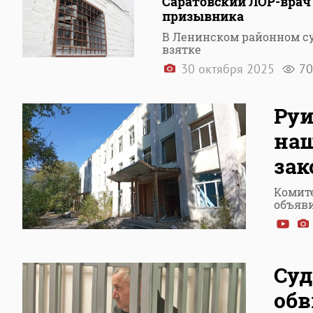
Саратовский ЛОР-врач 
призывника
В Ленинском районном су
взятке
30 октября 2025
70
Руи
наш
зак
Комит
объяв
Суд
обв