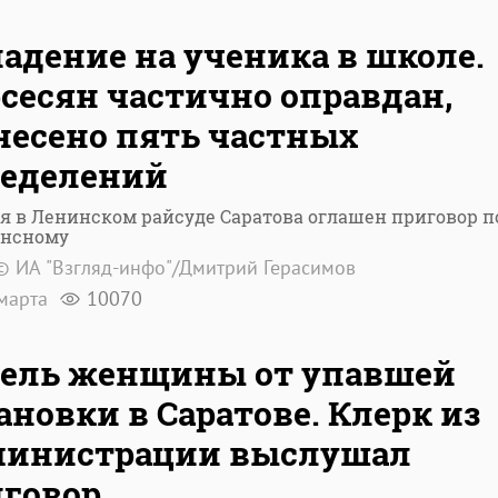
адение на ученика в школе.
сесян частично оправдан,
есено пять частных
ределений
я в Ленинском райсуде Саратова оглашен приговор п
ансному
© ИА "Взгляд-инфо"/Дмитрий Герасимов
марта
10070
ель женщины от упавшей
ановки в Саратове. Клерк из
министрации выслушал
говор