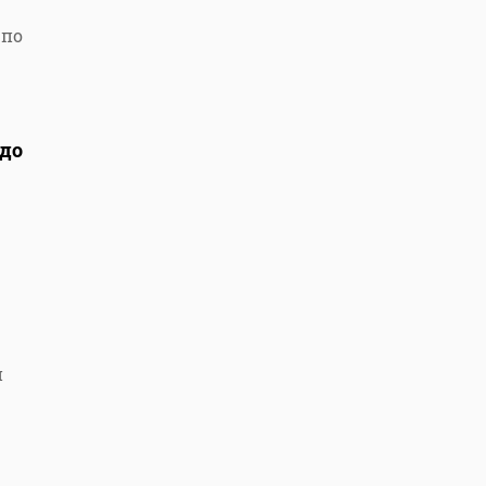
 по
 до
й