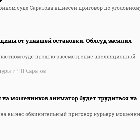
онном суде Саратова вынесен приговор по уголовном
нщины от упавшей остановки. Облсуд засилил
бластном суде прошло рассмотрение апелляционной
атуры и ЧП Саратов
й на мошенников аниматор будет трудиться на
ова вынес обвинительный приговор курьеру мошенн