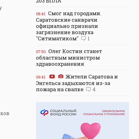
203 БПЛА
у
Смог над городами.
08:41
Саратовские санврачи
официально признали
загрязнение воздуха
"Ситиматиком"
1
Олег Костин станет
07:50
областным министром
здравоохранения
Жители Саратова и
09:41
Энгельса задыхаются из-за
пожара на свалке
4
иков