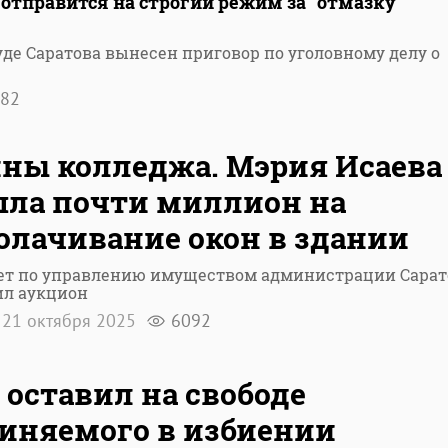
отправится на строгий режим за "отмазку"
де Саратова вынесен приговор по уголовному делу о
82
ны колледжа. Мэрия Исаева
ла почти миллион на
олачивание окон в здании
ет по управлению имуществом администрации Сарат
ил аукцион
21 октября 2025
6092
 оставил на свободе
иняемого в избиении