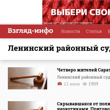
Новости
Статьи
Ленинский районный су
Четверо жителей Сарат
Ленинский районный суд
22 июля
1909
Скрывавшаяся от поли
наркотиками. Пригово