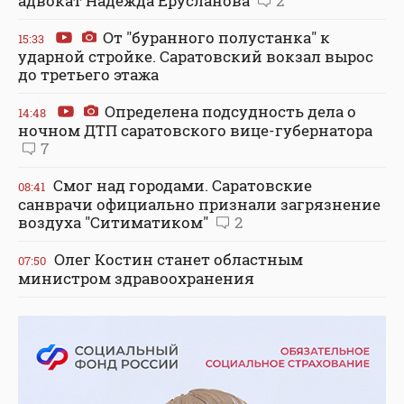
адвокат Надежда Ерусланова
2
От "буранного полустанка" к
15:33
ударной стройке. Саратовский вокзал вырос
до третьего этажа
Определена подсудность дела о
14:48
ночном ДТП саратовского вице-губернатора
7
Смог над городами. Саратовские
08:41
санврачи официально признали загрязнение
воздуха "Ситиматиком"
2
Олег Костин станет областным
07:50
министром здравоохранения