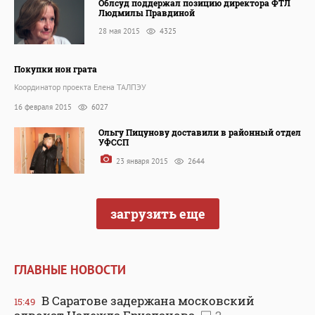
Облсуд поддержал позицию директора ФТЛ
Людмилы Правдиной
28 мая 2015
4325
Покупки нон грата
Координатор проекта Елена ТАЛПЭУ
16 февраля 2015
6027
Ольгу Пицунову доставили в районный отдел
УФССП
23 января 2015
2644
загрузить еще
ГЛАВНЫЕ НОВОСТИ
В Саратове задержана московский
15:49