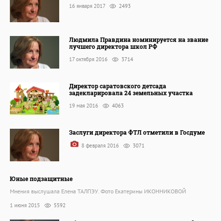
16 января 2017
2493
Людмила Правдина номинируется на звание
лучшего директора школ РФ
17 октября 2016
3714
Директор саратовского детсада
задекларировала 24 земельных участка
19 мая 2016
4063
Заслуги директора ФТЛ отметили в Госдуме
8 февраля 2016
3071
Юные подзащитные
Мнения выслушала Елена ТАЛПЭУ. Фото Екатерины ИКОННИКОВОЙ
1 июня 2015
5592