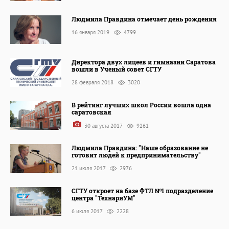
Людмила Правдина отмечает день рождения
16 января 2019
4799
Директора двух лицеев и гимназии Саратова
вошли в Ученый совет СГТУ
28 февраля 2018
3020
В рейтинг лучших школ России вошла одна
саратовская
30 августа 2017
9261
Людмила Правдина: "Наше образование не
готовит людей к предпринимательству"
21 июля 2017
2976
СГТУ откроет на базе ФТЛ №1 подразделение
центра "ТехнариУМ"
6 июля 2017
2228