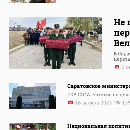
Не 
пер
Вел
В Сар
перез
6 о
Саратовское министерс
ГКУ СО "Агентство по цен
16 августа 2023
15
Национальная политик