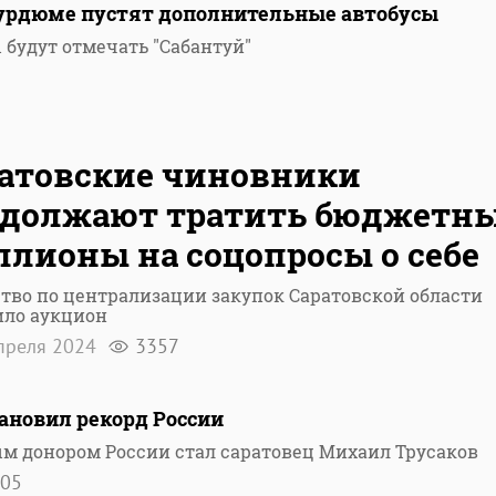
-Курдюме пустят дополнительные автобусы
ы будут отмечать "Сабантуй"
атовские чиновники
одолжают тратить бюджетн
лионы на соцопросы о себе
тво по централизации закупок Саратовской области
ило аукцион
преля 2024
3357
ановил рекорд России
 донором России стал саратовец Михаил Трусаков
05