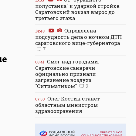
15:33
полустанка" к ударной стройке.
Саратовский вокзал вырос до
третьего этажа
Определена
14:48
подсудность дела о ночном ДТП
саратовского вице-губернатора
7
ые
Смог над городами.
08:41
Саратовские санврачи
официально признали
загрязнение воздуха
"Ситиматиком"
2
Олег Костин станет
07:50
областным министром
здравоохранения