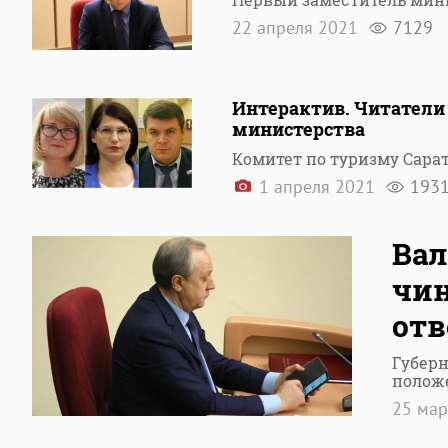
22 апреля 2021
7129
Интерактив. Читатели
министерства
Комитет по туризму Сара
1 апреля 2021
193
Вал
чин
отв
Губерн
полож
25 ма