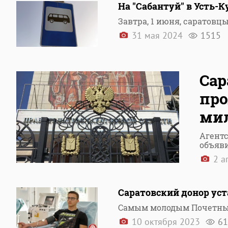
На "Сабантуй" в Усть
Завтра, 1 июня, саратовц
31 мая 2024
1515
Сар
пр
мил
Агентс
объяв
2 а
Саратовский донор уст
Самым молодым Почетным
10 октября 2023
61