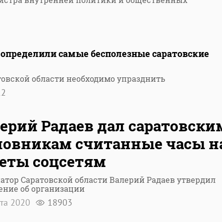
 определили самые бесполезные саратовские
товской области необходимо упразднить
12
ерий Радаев дал саратовски
овникам считанные часы н
еты соцсетям
атор Саратовской области Валерий Радаев утвердил
ение об организации
рта 2020
18903