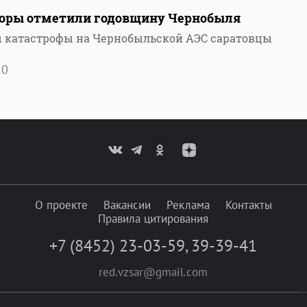
торы отметили годовщину Чернобыля
ы катастрофы на Чернобыльской АЭС саратовцы
20
О проекте
Вакансии
Реклама
Контакты
Правила цитирования
+7 (8452) 23-03-59
,
39-39-41
red.vzsar@gmail.com