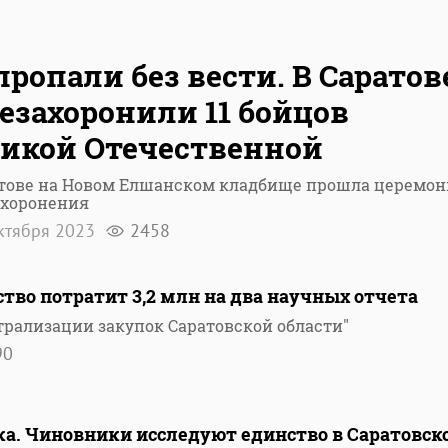
пропали без вести. В Саратов
езахоронили 11 бойцов
икой Отечественной
атове на Новом Елшанском кладбище прошла церемон
ахоронения
ктября 2023
2458
тво потратит 3,2 млн на два научных отчета
трализации закупок Саратовской области"
90
а. Чиновники исследуют единство в Саратовск