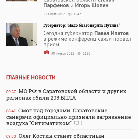
Парфенов
и
Игорь Шопен
23 марта 2012
1842
Губернатор: "Надо благодарить Путина"
Сегодня губернатор
Павел Ипатов
в режиме конференц-связи провел
прием
30 января 2012
1186
ГЛАВНЫЕ НОВОСТИ
МО РФ: в Саратовской области и других
09:27
регионах сбили 203 БПЛА
Смог над городами. Саратовские
08:41
санврачи официально признали загрязнение
воздуха "Ситиматиком"
1
Олег Костин станет областным
07:50