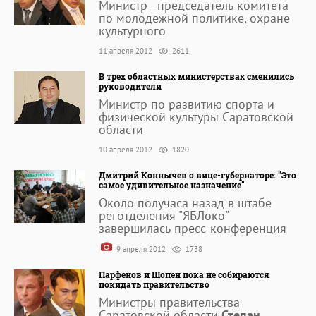
Министр - председатель комитета
по молодежной политике, охране
культурного
11 апреля 2012
2611
В трех областных министерствах сменились
руководители
Министр по развитию спорта и
физической культуры Саратовской
области
10 апреля 2012
1820
Дмитрий Коннычев о вице-губернаторе: "Это
самое удивительное назначение"
Около получаса назад в штабе
реготделения "ЯБЛоко"
завершилась пресс-конференция
9 апреля 2012
1738
Парфенов и Шопен пока не собираются
покидать правительство
Министры правительства
Саратовской области
Степан