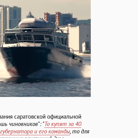
мания саратовской официальной
шь чиновников": "
То купят за 40
 губернатора и его команды
, то для