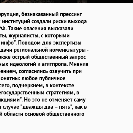
рупция, безнаказанный прессинг
 институций создали риски выхода
РФ. Такие опасения высказали
ты, журналисты, с которыми
-инфо". Поводом для экспертизы
удачи региональной номенклатуры -
акже острый общественный запрос
ных идеологий и агитпропа. Мнения
ением, согласились озвучить при
понятны: любое публичное
его, подчеркнем, в контексте
егосударственным стратегиям, в
нкциями". Но это не отменяет саму
случае "дважды два – пять", как в
ой области основой общественного