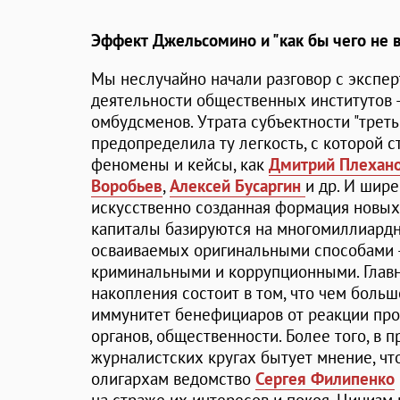
Эффект Джельсомино и "как бы чего не
Мы неслучайно начали разговор с экспе
деятельности общественных институтов – 
омбудсменов. Утрата субъектности "трет
предопределила ту легкость, с которой 
феномены и кейсы, как
Дмитрий Плехан
Воробьев
,
Алексей Бусаргин
и др. И шире
искусственно созданная формация новых 
капиталы базируются на многомиллиард
осваиваемых оригинальными способами 
криминальными и коррупционными. Главн
накопления состоит в том, что чем больш
иммунитет бенефициаров от реакции пр
органов, общественности. Более того, в 
журналистских кругах бытует мнение, ч
олигархам ведомство
Сергея Филипенко