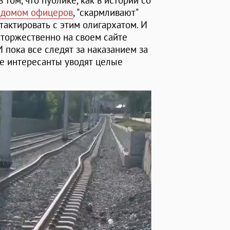
 том, что публике, как в истории со
 домом офицеров
, "скармливают"
тактировать с этим олигархатом. И
м торжественно на своем сайте
 пока все следят за наказанием за
е интересанты уводят целые