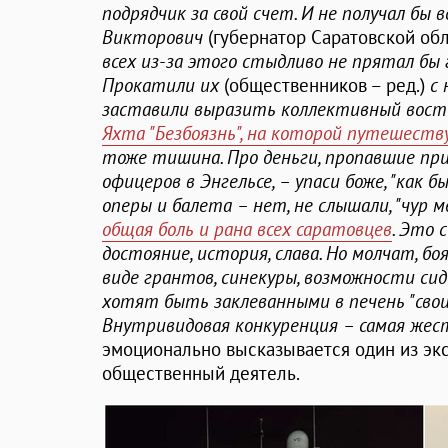
подрядчик за свой счет. И не получал бы 
Викторович
(губернатор Саратовской об
всех из-за этого стыдливо не прятал бы 
Прокатили их
(общественников – ред.)
с 
заставили выразить коллективный востор
Яхта "Безбоязнь", на которой путешеств
тоже тишина. Про деньги, пропавшие при
офицеров в Энгельсе, – упаси боже, "как 
оперы и балета – нет, не слышали, "чур м
общая боль и рана всех саратовцев
. Это 
достояние, история, слава. Но молчат, б
виде грантов, синекуры, возможности си
хотят быть заклеванными в печень "свои
Внутривидовая конкуренция – самая жест
эмоционально высказывается один из экс
общественный деятель.