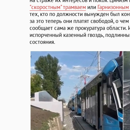
на страже их интересов и покоя. Цинизм в
"скоростным" трамваем
или
Гарнизонным
тех, кто по должности вынужден был кон
за это теперь они платят свободой, о че
сообщает сама же прокуратура области. И
испорченный казенный гвоздь, подлинны
состояния.