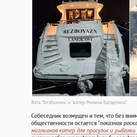
Яхта "Безбоязнь" и "катер Романа Бусаргина"
Собеседник возмущен и тем, что без вни
общественности остается "
показная роско
миллионов катер для прогулок и рыбалки