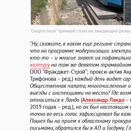
"Скоростной" трамвай стоит на танцующих рельс
"Ну, скажите, в каком еще регионе стран
что на программе модернизации электри
кто-то – и многие знают их пофамильно 
халтуру
на том же девятом трамвайно
ООО "Фракджет-Строй"; прокси-актив Ан
Трифонова – ред.)
каждый день видят сар
Общественная палата, многочисленные о
выезды с инспекциями на место? Где возм
относиться к Ландо
(
Александр Ландо
– 
2019 годах – ред.),
но он был настоящим 
точно во весь голос зафиксировал бы каж
Пошел бы на прием к областному прокуро
письмами, обратился бы в АП и Госдуму. 