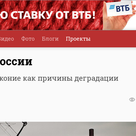
Видео
Фото
Блоги
Проекты
России
аконие как причины деградации