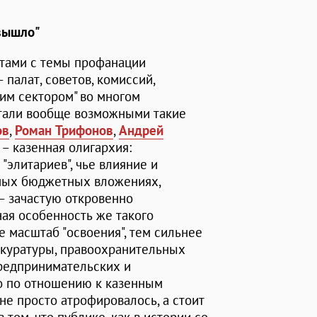
 вышло"
ртами с темы профанации
палат, советов, комиссий,
ьим сектором" во многом
стали вообще возможными такие
ов
,
Роман Трифонов
,
Андрей
 – казенная олигархия:
"элитариев", чье влияние и
ных бюджетных вложениях,
– зачастую откровенно
ая особенность же такого
е масштаб "освоения", тем сильнее
окуратуры, правоохранительных
предпринимательских и
то по отношению к казенным
не просто атрофировалось, а стоит