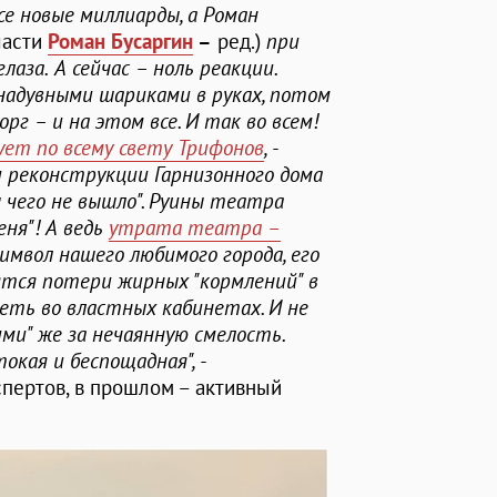
все новые миллиарды, а Роман
ласти
Роман Бусаргин
–
ред.)
при
глаза.
А сейчас – ноль реакции.
надувными шариками в руках, потом
г – и на этом все. И так во всем!
ует по всему свету Трифонов
, -
 реконструкции Гарнизонного дома
бы чего не вышло". Руины театра
еня"! А ведь
утрата театра –
символ нашего любимого города, его
оятся потери жирных "кормлений" в
деть во властных кабинетах. И не
ми" же за нечаянную смелость.
окая и беспощадная", -
пертов, в прошлом – активный