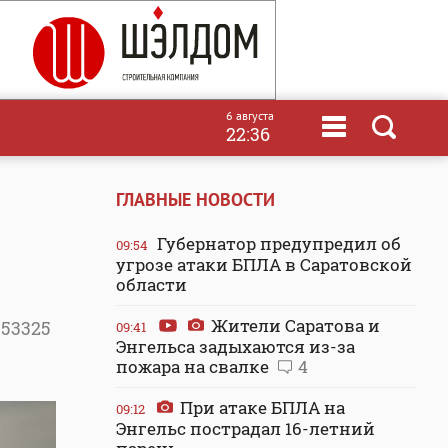
6 августа
22:36
ГЛАВНЫЕ НОВОСТИ
Губернатор предупредил об
09:54
угрозе атаки БПЛА в Саратовской
области
Жители Саратова и
53325
09:41
Энгельса задыхаются из-за
пожара на свалке
4
При атаке БПЛА на
09:12
Энгельс пострадал 16-летний