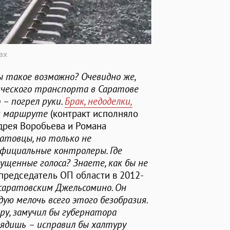
ах
ы такое возможно? Очевидно же,
ческого транспорта в Саратове
– погрел руки.
Брак, недоделки,
м маршруте
(контракт исполняло
дрея Воробьева и Романа
атовцы, но только не
фициальные контролеры. Где
ущенные голоса? Знаете, как бы не
председатель ОП области в 2012-
саратовским Джельсомино. Он
дую мелочь всего этого безобразия.
ру, замучил бы губернатора
Глядишь – исправил бы халтуру