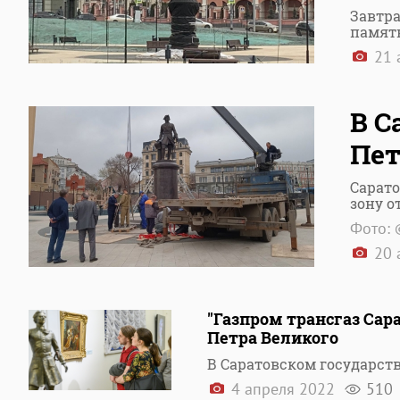
Завтра
памят
21 
В С
Пет
Сарато
зону о
Фото: 
20 
"Газпром трансгаз Сар
Петра Великого
В Саратовском государс
4 апреля 2022
510