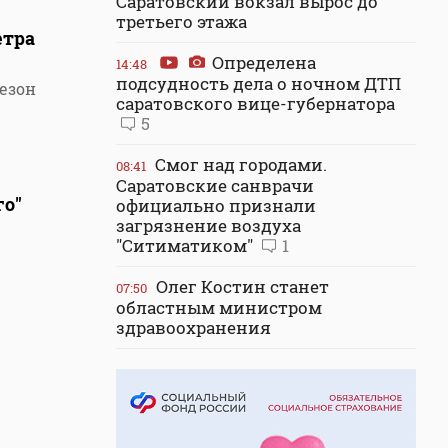
Саратовский вокзал вырос до
третьего этажа
етра
Определена
14:48
подсудность дела о ночном ДТП
езон
саратовского вице-губернатора
5
Смог над городами.
08:41
Саратовские санврачи
го"
официально признали
загрязнение воздуха
"Ситиматиком"
1
Олег Костин станет
07:50
областным министром
здравоохранения