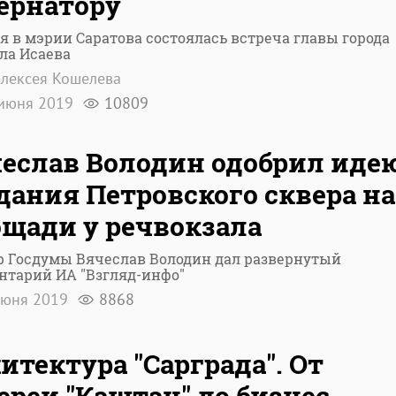
ернатору
я в мэрии Саратова состоялась встреча главы города
ла Исаева
лексея Кошелева
июня 2019
10809
еслав Володин одобрил иде
дания Петровского сквера на
щади у речвокзала
р Госдумы Вячеслав Володин дал развернутый
нтарий ИА "Взгляд-инфо"
июня 2019
8868
итектура "Сарграда". От
ереи "Каштан" до бизнес-