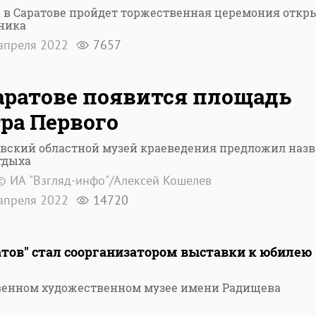
 в Саратове пройдет торжественная церемония откр
ника
апреля 2022
7657
аратове появится площадь
ра Первого
вский областной музей краеведения предложил назв
тдыха
© ИА "Взгляд-инфо"/Алексей Кошелев
апреля 2022
14720
атов" стал соорганизатором выставки к юбилею
твенном художественном музее имени Радищева