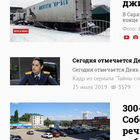
дж
В Сара
конце
Фото: 
Сегодня отмечается Де
Сегодня отмечается День
Кадр из сериала "Тайны сл
25 июля 2019
3579
300
Соб
реч