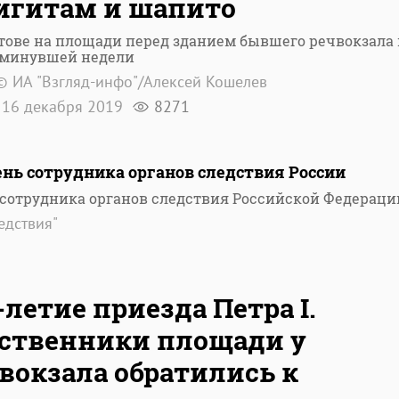
игитам и шапито
тове на площади перед зданием бывшего речвокзала 
 минувшей недели
© ИА "Взгляд-инфо"/Алексей Кошелев
16 декабря 2019
8271
нь сотрудника органов следствия России
 сотрудника органов следствия Российской Федераци
едствия"
-летие приезда Петра I.
ственники площади у
вокзала обратились к