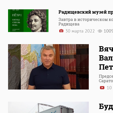
Радищевский музей пре
Завтра в историческом к
Радищева
30 марта 2022
100
Вяч
Вал
Пет
Предсе
Сарат
10
Буд