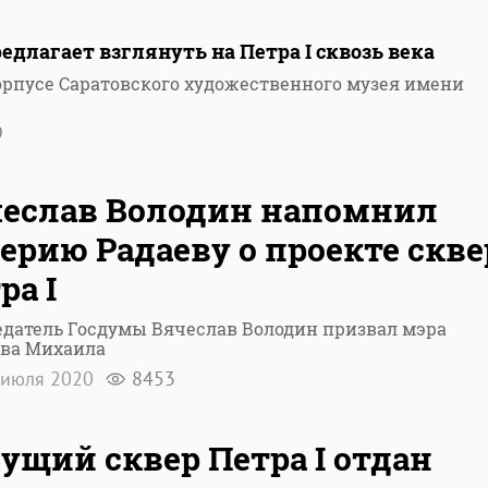
длагает взглянуть на Петра I сквозь века
орпусе Саратовского художественного музея имени
9
еслав Володин напомнил
ерию Радаеву о проекте скве
ра I
датель Госдумы Вячеслав Володин призвал мэра
ова Михаила
 июля 2020
8453
ущий сквер Петра I отдан