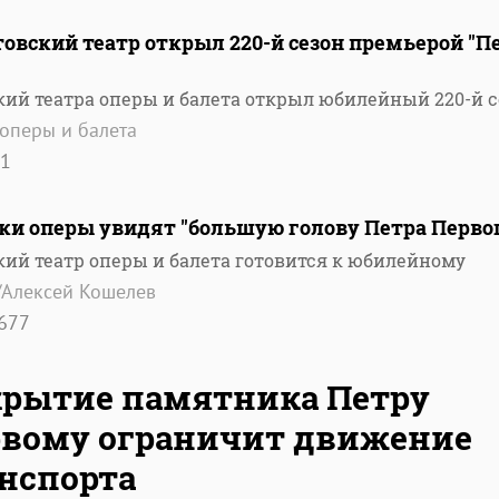
товский театр открыл 220-й сезон премьерой "П
ий театра оперы и балета открыл юбилейный 220-й с
 оперы и балета
1
ки оперы увидят "большую голову Петра Перво
ий театр оперы и балета готовится к юбилейному
/Алексей Кошелев
677
рытие памятника Петру
вому ограничит движение
нспорта