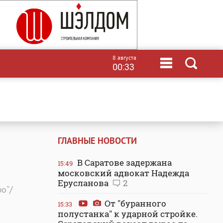
8 августа
00:33
ГЛАВНЫЕ НОВОСТИ
В Саратове задержана
15:49
московский адвокат Надежда
Ерусланова
2
о"/
От "буранного
15:33
полустанка" к ударной стройке.