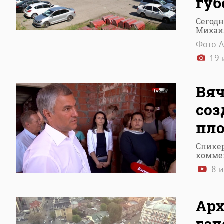
губ
Сегодн
Михаи
Фото А
19 
Вяч
соз
пло
Спике
комме
8 
Арх
гал