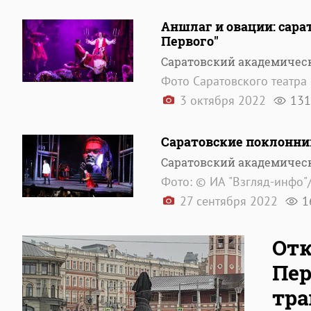
Аншлаг и овации: сара
Первого"
Саратовский академическ
Фото Саратовского театра
3 октября 2022
131
Саратовские поклонни
Саратовский академическ
Фото: © ИА "Взгляд-инфо"
27 сентября 2022
1
Отк
Пер
тра