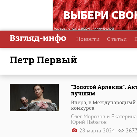
Новости
Статьи
Петр Первый
"Золотой Арлекин". Ак
лучшим
Вчера, в Международный д
конкурса
Олег Морозов и Екатерина 
Юрий Набатов
28 марта 2024
267