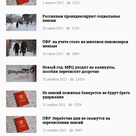
1 апреля 2022
2132
Россиянам проиндексируют социальные
пенсии
20 марта 2022
5158
ПФР: на учете стало на миллион пенсионеров
меньше
16 марта 2022
2863
Новый год. МФЦ уходят на каникулы,
пособия перечислят досрочно
28 декабря 2021
11016
Из пенсий пожилых банкротов не будут брать
удержания
21 ноября 2021
3239
ПФР: Нерабочие дни не скажутся на
перечислении пенсий
23 октября 2021
3447