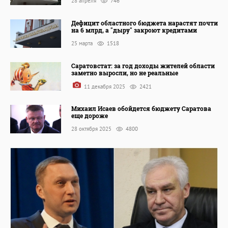
28 апреля
746
Дефицит областного бюджета нарастят почти
на 6 млрд, а "дыру" закроют кредитами
25 марта
1518
Саратовстат: за год доходы жителей области
заметно выросли, но не реальные
11 декабря 2025
2421
Михаил Исаев обойдется бюджету Саратова
еще дороже
28 октября 2025
4800