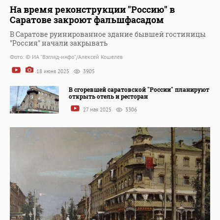
На время реконструкции "Россию" в
Саратове закроют фальшфасадом
В Саратове руинированное здание бывшей гостиницы
"Россия" начали закрывать
Фото: © ИА "Взгляд-инфо"/Алексей Кошелев
18 июня 2025
3905
В сгоревшей саратовской "России" планируют
открыть отель и ресторан
27 мая 2025
3306