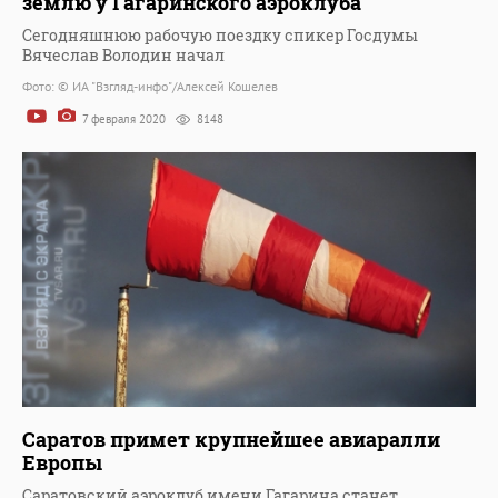
землю у Гагаринского аэроклуба
Сегодняшнюю рабочую поездку спикер Госдумы
Вячеслав Володин начал
Фото: © ИА "Взгляд-инфо"/Алексей Кошелев
7 февраля 2020
8148
Саратов примет крупнейшее авиаралли
Европы
Саратовский аэроклуб имени Гагарина станет