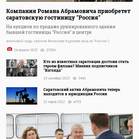
Компания Романа Абрамовича приобретет
саратовскую гостиницу "Россия"
На аукцион по продаже руинированного здания
бывшей гостиницы "Россия" в центре
анонсовый кадр: картина Вячеслава Курсеева (вид на "Россию")
24 апреля 2025
27054
Кто из известных саратовцев достоин стать
героем фильма? Мнения подписчиков
"Взгляда"
19 сентября 2023
3441
Саратовский актив Абрамовича теперь
находится в юрисдикции России
25 марта 2022
6753