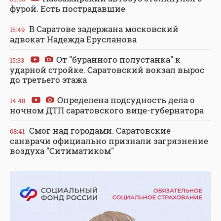
фурой. Есть пострадавшие
В Саратове задержана московский
15:49
адвокат Надежда Ерусланова
От "буранного полустанка" к
15:33
ударной стройке. Саратовский вокзал вырос
до третьего этажа
Определена подсудность дела о
14:48
ночном ДТП саратовского вице-губернатора
Смог над городами. Саратовские
08:41
санврачи официально признали загрязнение
воздуха "Ситиматиком"