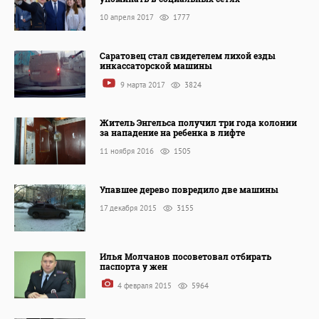
10 апреля 2017
1777
Саратовец стал свидетелем лихой езды
инкассаторской машины
9 марта 2017
3824
Житель Энгельса получил три года колонии
за нападение на ребенка в лифте
11 ноября 2016
1505
Упавшее дерево повредило две машины
17 декабря 2015
3155
Илья Молчанов посоветовал отбирать
паспорта у жен
4 февраля 2015
5964