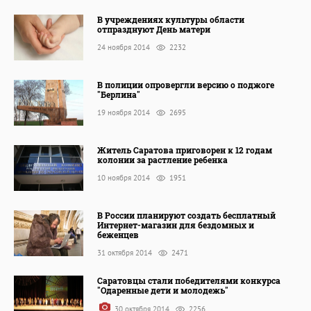
В учреждениях культуры области
отпразднуют День матери
24 ноября 2014
2232
В полиции опровергли версию о поджоге
"Берлина"
19 ноября 2014
2695
Житель Саратова приговорен к 12 годам
колонии за растление ребенка
10 ноября 2014
1951
В России планируют создать бесплатный
Интернет-магазин для бездомных и
беженцев
31 октября 2014
2471
Саратовцы стали победителями конкурса
"Одаренные дети и молодежь"
30 октября 2014
2256