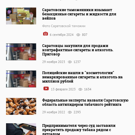
Саратовские таможенники изымают
безакцизные сигареты и жидкости для
вейпов
Фото Саратовской таможни
6 сентября 2024
807
Саратовцы закупили для продажи
контрафактные сигареты и алкоголь.
Приговор
29 ноября 2023
1237
Полицейские нашли в "косметологии"
немаркированные сигареты и алкоголь на
миллион рублей
13 февраля 2023
1634
Федеральные эксперты назвали Саратовскую
область антилидером табачного рейтинга
29 ноября 2022
2293
Предпринимателя через суд заставили
прекратить продажу табака рядом с
детсадом