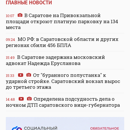
ГЛАВНЫЕ НОВОСТИ
В Саратове на Привокзальной
10:07
площади откроют платную парковку на 134
места
МО РФ: в Саратовской области и других
09:24
регионах сбили 456 БПЛА
В Саратове задержана московский
15:49
адвокат Надежда Ерусланова
От "буранного полустанка" к
15:33
ударной стройке. Саратовский вокзал вырос
до третьего этажа
Определена подсудность дела о
14:48
ночном ДТП саратовского вице-губернатора