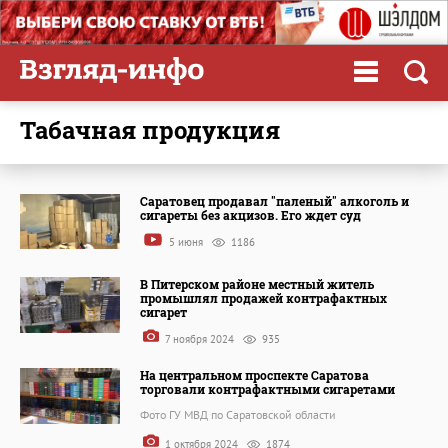
табачная продукция
Саратовец продавал "паленый" алкоголь и
сигареты без акцизов. Его ждет суд
5 июня
1186
В Питерском районе местный житель
промышлял продажей контрафактных
сигарет
7 ноября 2024
935
На центральном проспекте Саратова
торговали контрафактными сигаретами
Фото ГУ МВД по Саратовской области
1 октября 2024
1874