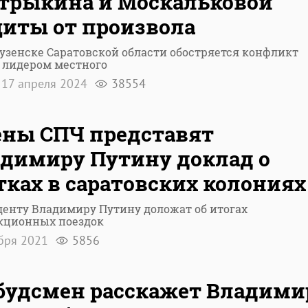
трыкина и Москальковой
иты от произвола
узенске Саратовской области обостряется конфликт
 лидером местного
17 апреля 2024
38554
ны СПЧ представят
димиру Путину доклад о
ках в саратовских колониях
енту Владимиру Путину доложат об итогах
кционных поездок
абря 2021
5856
удсмен расскажет Владими