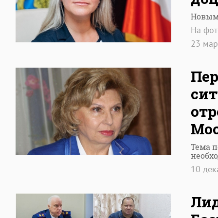
Новым
На фот
23 ма
Пер
сит
отр
Мос
Тема п
необх
10 де
Лид