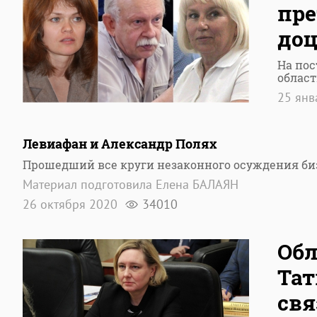
пре
доц
На пос
облас
25 ян
Левиафан и Александр Полях
Прошедший все круги незаконного осуждения биз
Материал подготовила Елена БАЛАЯН
26 октября 2020
34010
Обл
Тат
свя