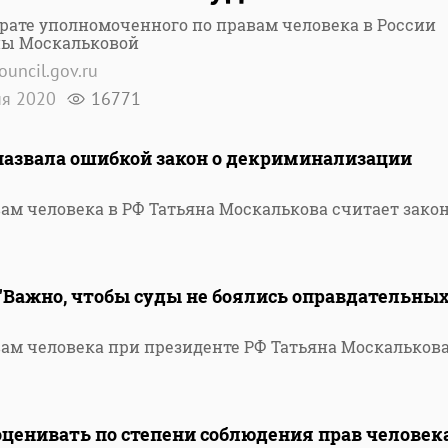
рате уполномоченного по правам человека в России
ны Москальковой
ouncil.gov.ru
ня 2020
16771
назвала ошибкой закон о декриминализации
м человека в РФ Татьяна Москалькова считает зако
"Важно, чтобы суды не боялись оправдательны
м человека при президенте РФ Татьяна Москальков
оценивать по степени соблюдения прав человек