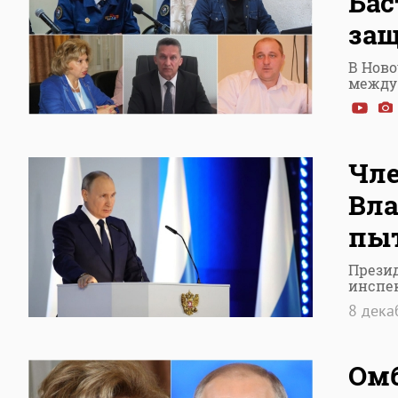
Бас
защ
В Ново
между
Чле
Вла
пыт
Презид
инспе
8 дек
Омб