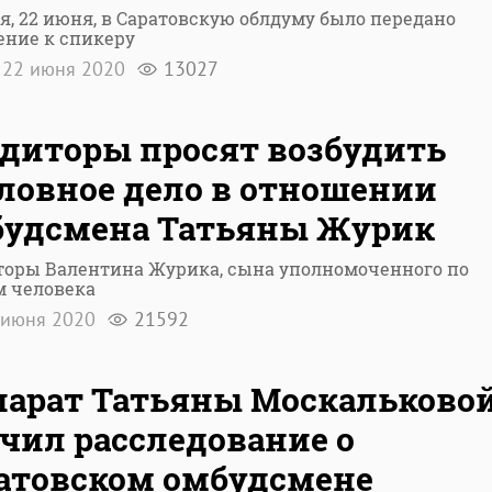
я, 22 июня, в Саратовскую облдуму было передано
ение к спикеру
22 июня 2020
13027
диторы просят возбудить
ловное дело в отношении
будсмена Татьяны Журик
торы Валентина Журика, сына уполномоченного по
м человека
 июня 2020
21592
арат Татьяны Москальково
чил расследование о
атовском омбудсмене