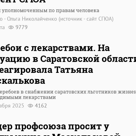
 уполномоченным по правам человека
о - Ольга Николайченко (источник - сайт СГЮА)
рта
9779
ебои с лекарствами. На
уацию в Саратовской област
еагировала Татьяна
калькова
еребоев в снабжении саратовских льготников жизне
одимыми лекарствами
кабря 2025
4162
ер профсоюза просит у