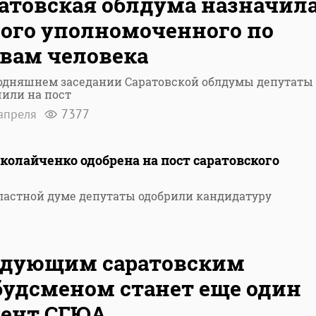
атовская облдума назначил
ого уполномоченного по
вам человека
годняшнем заседании Саратовской облдумы депутаты
или на пост
апреля
7377
олайченко одобрена на пост саратовского
бластной думе депутаты одобрили кандидатуру
едующим саратовским
удсменом станет еще один
цент СГЮА