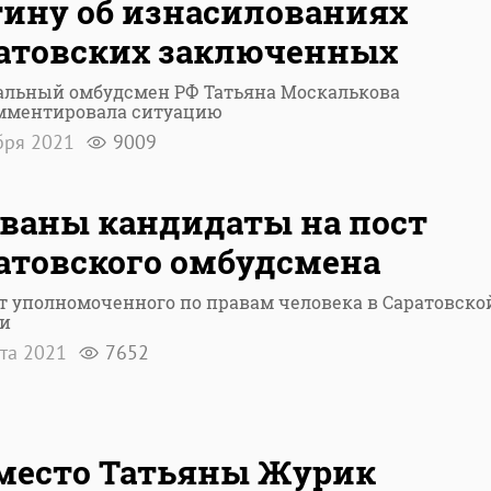
ину об изнасилованиях
атовских заключенных
альный омбудсмен РФ Татьяна Москалькова
мментировала ситуацию
бря 2021
9009
ваны кандидаты на пост
атовского омбудсмена
т уполномоченного по правам человека в Саратовско
ти
рта 2021
7652
место Татьяны Журик