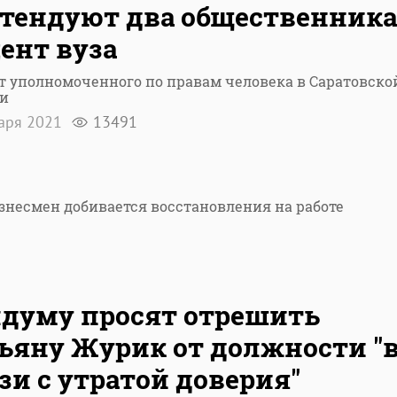
тендуют два общественника
ент вуза
т уполномоченного по правам человека в Саратовско
ти
варя 2021
13491
несмен добивается восстановления на работе
думу просят отрешить
ьяну Журик от должности "
зи с утратой доверия"