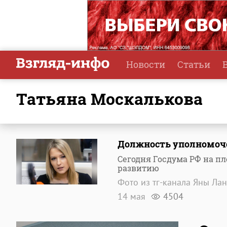
Новости
Статьи
Татьяна Москалькова
Должность уполномоче
Сегодня Госдума РФ на п
развитию
Фото из тг-канала Яны Ла
14 мая
4504