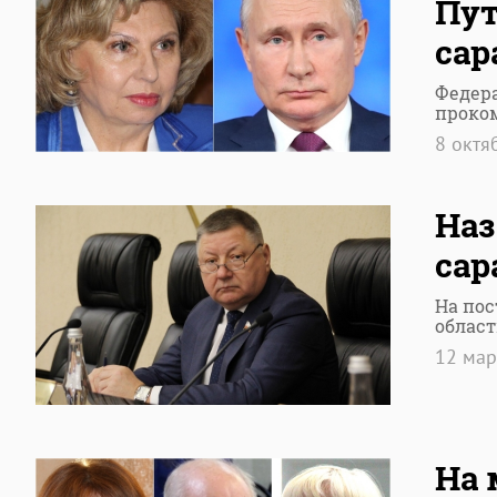
Пут
сар
Федер
проко
8 октя
Наз
сар
На пос
облас
12 ма
На 