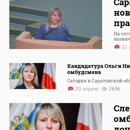
Сар
нов
пра
На се
назнач
22 
Кандидатура Ольги Ник
омбудсмена
Сегодня в Саратовской о
20 апреля
2696
Сл
омб
до