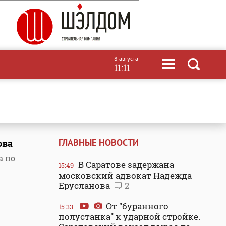
8 августа
11:11
ГЛАВНЫЕ НОВОСТИ
ова
а по
В Саратове задержана
15:49
московский адвокат Надежда
Ерусланова
2
От "буранного
15:33
полустанка" к ударной стройке.