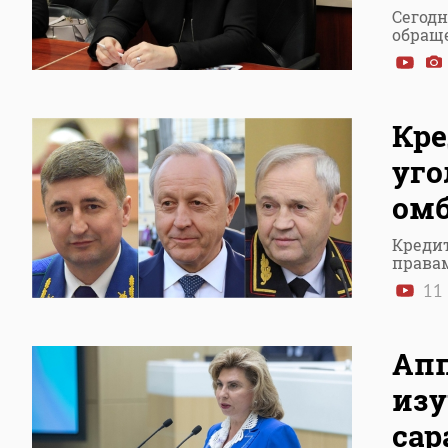
Сегодн
обращ
Кре
уго
ом
Креди
права
11
Апп
изу
сар