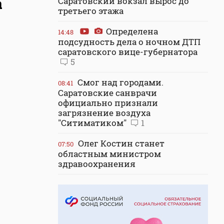
а
Саратовский вокзал вырос до
третьего этажа
Определена
14:48
подсудность дела о ночном ДТП
саратовского вице-губернатора
5
Смог над городами.
08:41
Саратовские санврачи
официально признали
загрязнение воздуха
"Ситиматиком"
1
Олег Костин станет
07:50
областным министром
здравоохранения