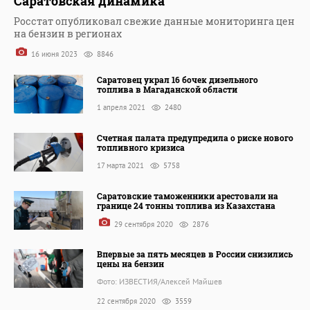
Саратовская динамика
Росстат опубликовал свежие данные мониторинга цен
на бензин в регионах
16 июня 2023
8846
Саратовец украл 16 бочек дизельного
топлива в Магаданской области
1 апреля 2021
2480
Счетная палата предупредила о риске нового
топливного кризиса
17 марта 2021
5758
Саратовские таможенники арестовали на
границе 24 тонны топлива из Казахстана
29 сентября 2020
2876
Впервые за пять месяцев в России снизились
цены на бензин
Фото: ИЗВЕСТИЯ/Алексей Майшев
22 сентября 2020
3559