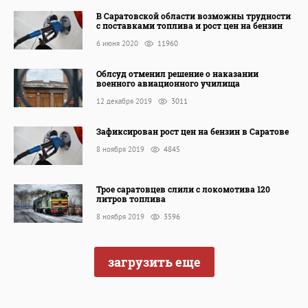
В Саратовской области возможны трудности
с поставками топлива и рост цен на бензин
6 июня 2020
11960
Облсуд отменил решение о наказании
военного авиационного училища
12 декабря 2019
3011
Зафиксирован рост цен на бензин в Саратове
8 ноября 2019
4845
Трое саратовцев слили с локомотива 120
литров топлива
8 ноября 2019
3596
загрузить еще