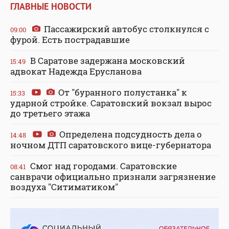
ГЛАВНЫЕ НОВОСТИ
Пассажирский автобус столкнулся с
09:00
фурой. Есть пострадавшие
В Саратове задержана московский
15:49
адвокат Надежда Ерусланова
От "буранного полустанка" к
15:33
ударной стройке. Саратовский вокзал вырос
до третьего этажа
Определена подсудность дела о
14:48
ночном ДТП саратовского вице-губернатора
Смог над городами. Саратовские
08:41
санврачи официально признали загрязнение
воздуха "Ситиматиком"