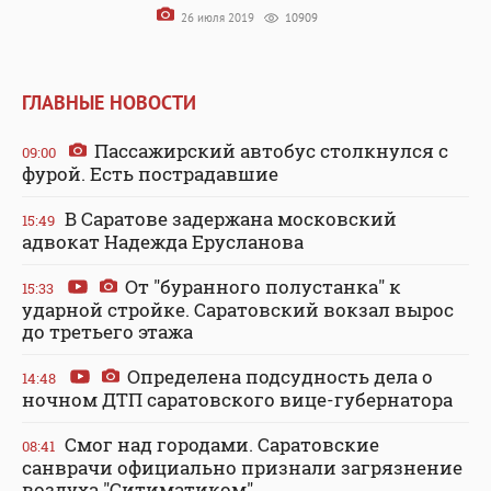
26 июля 2019
10909
ГЛАВНЫЕ НОВОСТИ
Пассажирский автобус столкнулся с
09:00
фурой. Есть пострадавшие
В Саратове задержана московский
15:49
адвокат Надежда Ерусланова
От "буранного полустанка" к
15:33
ударной стройке. Саратовский вокзал вырос
до третьего этажа
Определена подсудность дела о
14:48
ночном ДТП саратовского вице-губернатора
Смог над городами. Саратовские
08:41
санврачи официально признали загрязнение
воздуха "Ситиматиком"