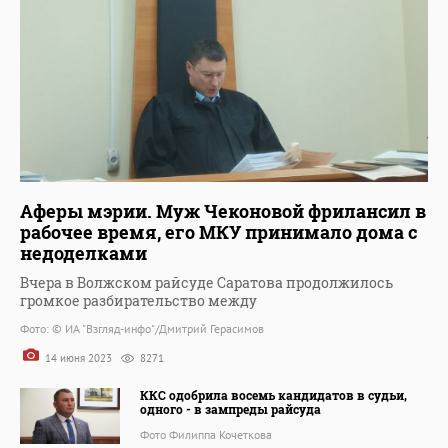
Аферы мэрии. Муж Чеконовой фрилансил в
рабочее время, его МКУ принимало дома с
недоделками
Вчера в Волжском райсуде Саратова продолжилось
громкое разбирательство между
Фото: © ИА "Взгляд-инфо"/Дмитрий Герасимов
14 июня 2023
8271
ККС одобрила восемь кандидатов в судьи,
одного - в зампреды райсуда
Фото Филиппа Кочеткова