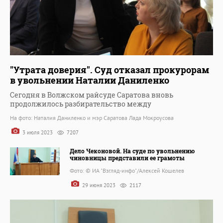
"Утрата доверия". Суд отказал прокурорам
в увольнении Наталии Даниленко
Сегодня в Волжском райсуде Саратова вновь
продолжилось разбирательство между
На фото: Наталия Даниленко и мэр Саратова Лада Мокроусова
3 июля 2023
7207
Дело Чеконовой. На суде по увольнению
чиновницы представили ее грамоты
Фото: © ИА "Взгляд-инфо"/Алексей Кошелев
29 июня 2023
2117