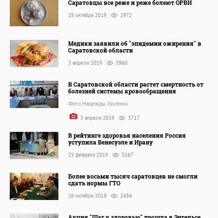
Саратовцы все реже и реже болеют ОРВИ
28 октября 2019
2972
Медики заявили об "эпидемии ожирения" в
Саратовской области
3 апреля 2019
5960
В Саратовской области растет смертность от
болезней системы кровообращения
Фото Надежды Лисенко
3 апреля 2019
3717
В рейтинге здоровья населения Россия
уступила Венесуэле и Ирану
25 февраля 2019
3167
Более восьми тысяч саратовцев не смогли
сдать нормы ГТО
26 октября 2018
2434
Акция "Шаг к здоровью" прошла в Энгельсе