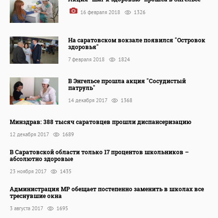
16 февраля 2018
1326
На саратовском вокзале появился "Островок
здоровья"
7 февраля 2018
1824
В Энгельсе прошла акция "Сосудистый
патруль"
14 декабря 2017
1368
Минздрав: 388 тысяч саратовцев прошли диспансеризацию
12 декабря 2017
1689
В Саратовской области только 17 процентов школьников –
абсолютно здоровые
23 ноября 2017
1435
Администрация МР обещает постепенно заменить в школах все
треснувшие окна
3 августа 2017
1695