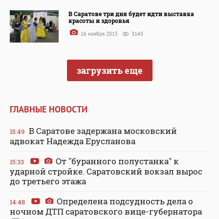
В Саратове три дня будет идти выставка
красоты и здоровья
26 ноября 2015
3143
загрузить еще
ГЛАВНЫЕ НОВОСТИ
В Саратове задержана московский
15:49
адвокат Надежда Ерусланова
От "буранного полустанка" к
15:33
ударной стройке. Саратовский вокзал вырос
до третьего этажа
Определена подсудность дела о
14:48
ночном ДТП саратовского вице-губернатора