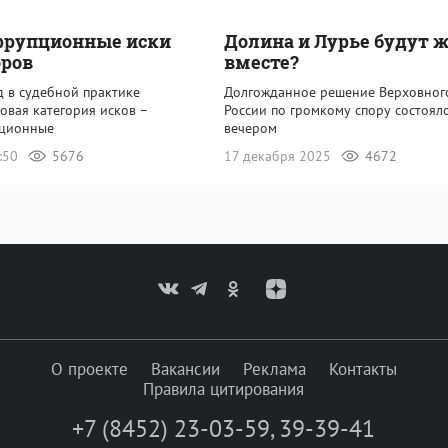
ррупционные иски
Долина и Лурье будут 
оров
вместе?
д в судебной практике
Долгожданное решение Верховног
овая категория исков –
России по громкому спору состоял
пционные
вечером
6:50
5676
17 декабря 2025
4672
О проекте
Вакансии
Реклама
Контакты
Правила цитирования
+7 (8452) 23-03-59
,
39-39-41