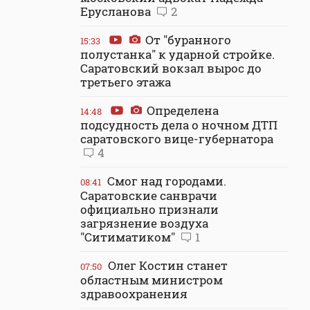
Ерусланова
2
От "буранного
15:33
полустанка" к ударной стройке.
Саратовский вокзал вырос до
третьего этажа
Определена
14:48
подсудность дела о ночном ДТП
саратовского вице-губернатора
4
Смог над городами.
08:41
Саратовские санврачи
официально признали
загрязнение воздуха
"Ситиматиком"
1
Олег Костин станет
07:50
областным министром
здравоохранения