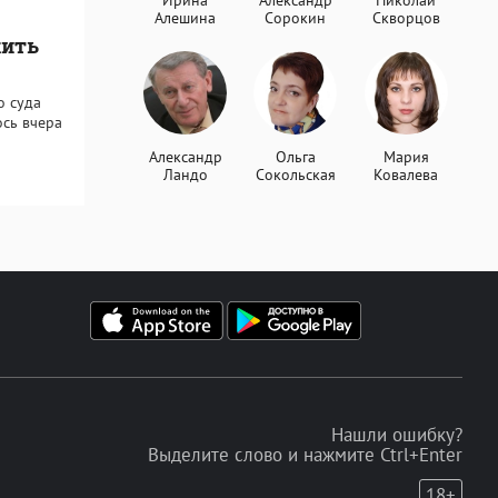
Ирина
Александр
Николай
Алешина
Сорокин
Скворцов
жить
о суда
ось вчера
Александр
Ольга
Мария
Ландо
Сокольская
Ковалева
Нашли ошибку?
Выделите слово и нажмите Ctrl+Enter
18+