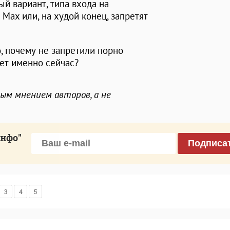
й вариант, типа входа на
Max или, на худой конец, запретят
о, почему не запретили порно
рет именно сейчас?
ным мнением авторов, а не
инфо"
Подписа
3
4
5