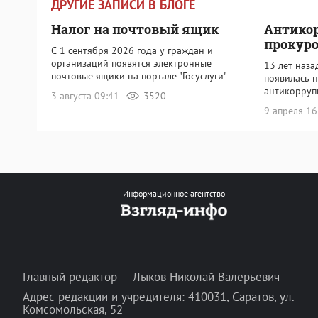
ДРУГИЕ ЗАПИСИ В БЛОГЕ
Налог на почтовый ящик
Антико
прокур
С 1 сентября 2026 года у граждан и
организаций появятся электронные
13 лет наза
почтовые ящики на портале "Госуслуги"
появилась н
антикорру
3 августа 09:41
3520
9 апреля 1
Информационное агентство
Главный редактор — Лыков Николай Валерьевич
Адрес редакции и учредителя: 410031, Саратов, ул.
Комсомольская, 52