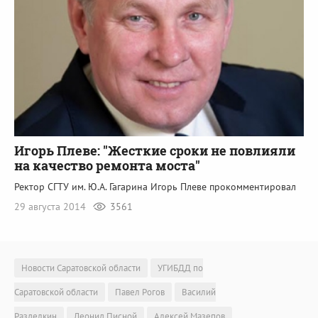
Игорь Плеве: "Жесткие сроки не повлияли
на качество ремонта моста"
Ректор СГТУ им. Ю.А. Гагарина Игорь Плеве прокомментировал
29 августа 2014
3561
Новости Саратовской области
УГИБДД по
Саратовской области
Павел Рогов
Василий
Разделкин
Леонид Писной
Алексей Мазепов