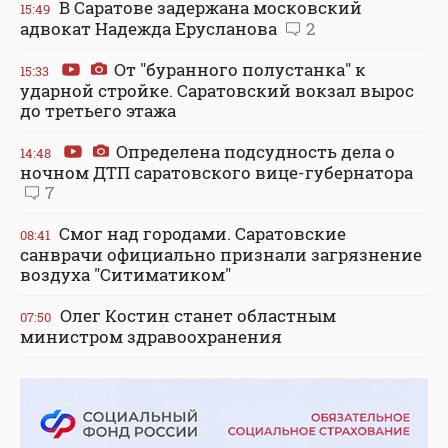
В Саратове задержана московский
15:49
адвокат Надежда Ерусланова
2
От "буранного полустанка" к
15:33
ударной стройке. Саратовский вокзал вырос
до третьего этажа
Определена подсудность дела о
14:48
ночном ДТП саратовского вице-губернатора
7
Смог над городами. Саратовские
08:41
санврачи официально признали загрязнение
воздуха "Ситиматиком"
Олег Костин станет областным
07:50
министром здравоохранения