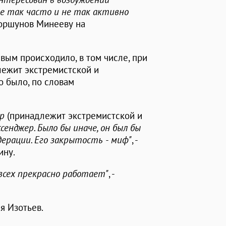
мне так часто и не так активно
 Коршунов Минееву на
вым происходило, в том числе, при
ежит экстремистской и
о было, по словам
pp
(принадлежит экстремистской и
енджер. Было бы иначе, он был бы
ерации. Его закрытость - миф"
, -
ину.
у всех прекрасно работает"
, -
я Изотьев.