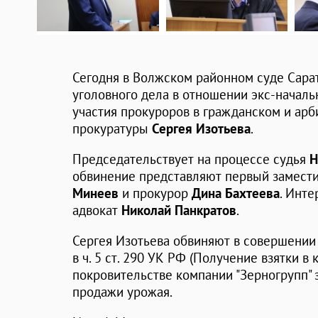
Сегодня в Волжском районном суде Сара
уголовного дела в отношении экс-начал
участия прокуроров в гражданском и ар
прокуратуры
Сергея Изотьева
.
Председательствует на процессе судья
Н
обвинение представляют первый замест
Минеев
и прокурор
Дина Бахтеева
. Инт
адвокат
Николай Панкратов
.
Сергея Изотьева обвиняют в совершении 
в ч. 5 ст. 290 УК РФ (Получение взятки в
покровительстве компании "Зерногрупп" 
продажи урожая.