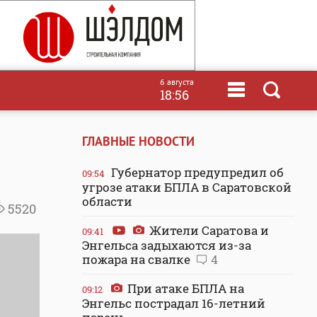
6 августа
18:56
ГЛАВНЫЕ НОВОСТИ
Губернатор предупредил об
09:54
угрозе атаки БПЛА в Саратовской
области
5520
Жители Саратова и
09:41
Энгельса задыхаются из-за
пожара на свалке
4
При атаке БПЛА на
09:12
Энгельс пострадал 16-летний