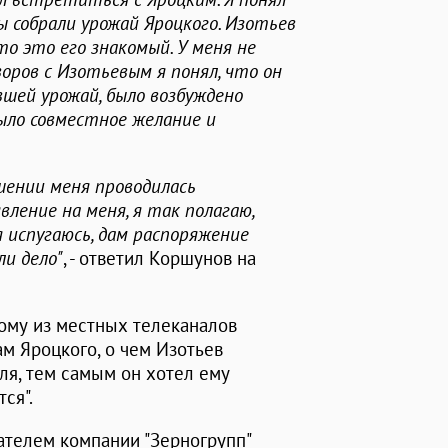
ы собрали урожай Яроцкого. Изотьев
о это его знакомый. У меня не
воров с Изотьевым я понял, что он
шей урожай, было возбуждено
было совместное желание и
ошении меня проводилась
вление на меня, я так полагаю,
 я испугаюсь, дам распоряжение
ли дело"
, - ответил Коршунов на
ному из местных телеканалов
м Яроцкого, о чем Изотьев
ля, тем самым он хотел ему
тся".
ателем компании "Зерногрупп"