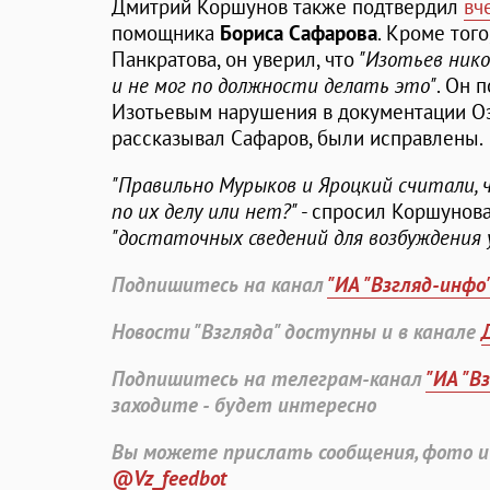
Дмитрий Коршунов также подтвердил
вч
помощника
Бориса Сафарова
. Кроме тог
Панкратова, он уверил, что
"Изотьев нико
и не мог по должности делать это"
. Он 
Изотьевым нарушения в документации Оз
рассказывал Сафаров, были исправлены.
"Правильно Мурыков и Яроцкий считали, 
по их делу или нет?"
- спросил Коршунова 
"достаточных сведений для возбуждения у
Подпишитесь на канал
"ИА "Взгляд-инфо
Новости "Взгляда" доступны и в канале
Подпишитесь на телеграм-канал
"ИА "В
заходите - будет интересно
Вы можете прислать сообщения, фото и
@Vz_feedbot