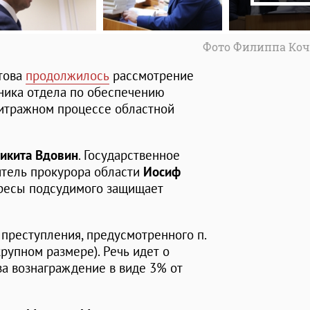
Фото Филиппа Коч
това
продолжилось
рассмотрение
ьника отдела по обеспечению
битражном процессе областной
икита Вдовин
. Государственное
итель прокурора области
Иосиф
ересы подсудимого защищает
преступления, предусмотренного п.
 крупном размере). Речь идет о
за вознаграждение в виде 3% от