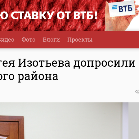
Видео
Фото
Блоги
Проекты
ргея Изотьева допросили
ого района