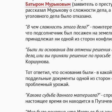
Батыром Мурыковым
(заявитель о прест
рассказал Мурыкову о сложности дела, а 
уголовного дела было отказано.
"В чем сложность этого дела?"
- поинтере
что подсолнечник был посажен на земель
принадлежал ни одной из сторон конфли
"Были ли основания для отмены решения 
дела, или вы приняли решение по просьбе
Коршунова.
Тот ответил, что основания были - в как
поддельные документы одной из сторон 
проблемный урожай.
"Какова судьба данного материала?"
- спр
настоящее время он находится в Пугаче
"Мне было понятно, что Изотьев был заи