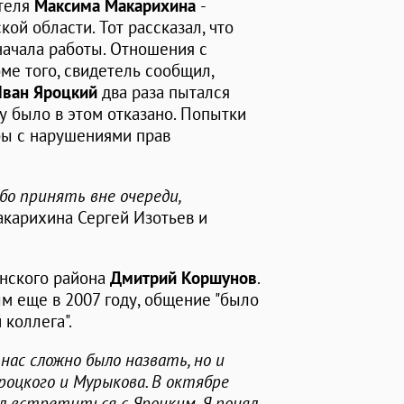
теля
Максима Макарихина
-
ой области. Тот рассказал, что
начала работы. Отношения с
ме того, свидетель сообщил,
ван Яроцкий
два раза пытался
у было в этом отказано. Попытки
бы с нарушениями прав
бо принять вне очереди,
акарихина Сергей Изотьев и
нского района
Дмитрий Коршунов
.
ым еще в 2007 году, общение "было
 коллега".
нас сложно было назвать, но и
роцкого и Мурыкова. В октябре
ил встретиться с Яроцким. Я понял