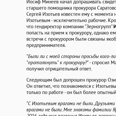
Иосиф Минеев начал допрашивать свиде
старшего помощника прокурора Саратовск
Сергей Изотьев известен ему с момента 
Изотьевым - исключительно рабочие. Кро
что гендиректор компании "Зерногрупп"
И
попасть на прием к прокурору, однако ем
встречи с прокурором были связаны яко
предпринимателя.
"Были ли с моей стороны просьбы кого-ли
"протолкнуть" к прокурору?"
- спросил М
получил отрицательный ответ.
Следующим был допрошен прокурор Ози
Он ответил, что познакомился с Изотьев
только по работе - он был более опытный
"С Изотьевым врагами не были. Друзьями 
врагами не были. Мне знакомы фамилии Я
2016 года мне позвонил Изотьев, попрос