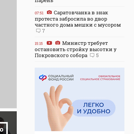
парень
Саратовчанка в знак
07:51
протеста забросила во двор
частного дома мешки с мусором
7
Министр требует
15:15
остановить стройку высотки у
Покровского собора
5
о